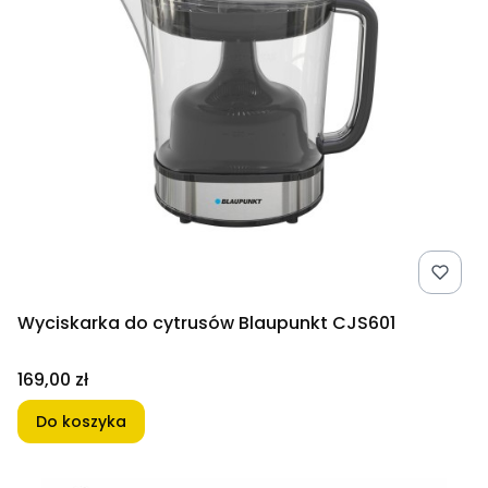
Wyciskarka do cytrusów Blaupunkt CJS601
Cena
169,00 zł
Do koszyka