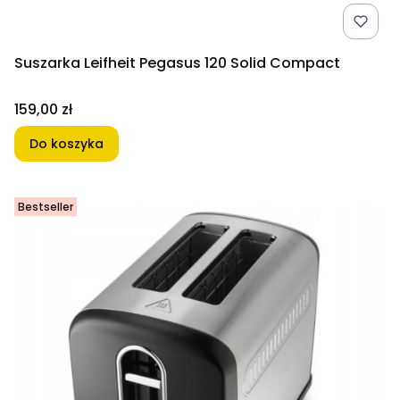
Suszarka Leifheit Pegasus 120 Solid Compact
Cena
159,00 zł
Do koszyka
Bestseller