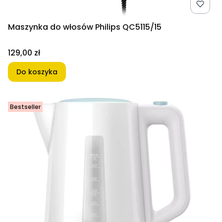
Maszynka do włosów Philips QC5115/15
Cena
129,00 zł
Do koszyka
Bestseller