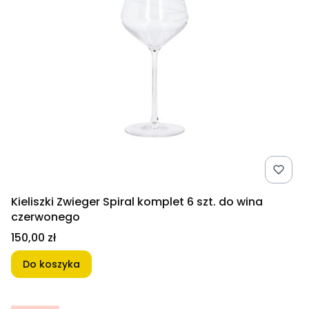
Kieliszki Zwieger Spiral komplet 6 szt. do wina
czerwonego
Cena
150,00 zł
Do koszyka