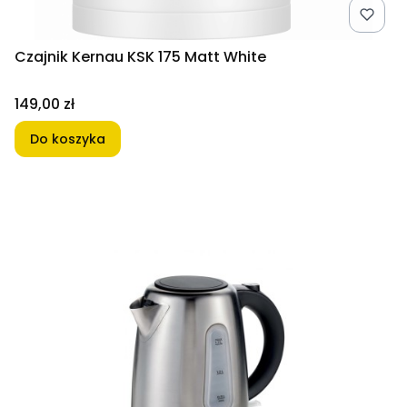
Czajnik Kernau KSK 175 Matt White
Cena
149,00 zł
Do koszyka