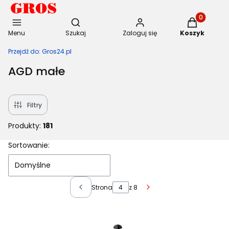
Otwórz wyszukiwarkę
Produkty w 
Menu
Szukaj
Zaloguj się
Koszyk
Przejdź do:
Gros24.pl
AGD małe
Filtry
Produkty:
181
Lista produktów
Sortowanie:
Domyślne
Strona
z 8
Poprzednie produkty
Następne produkty