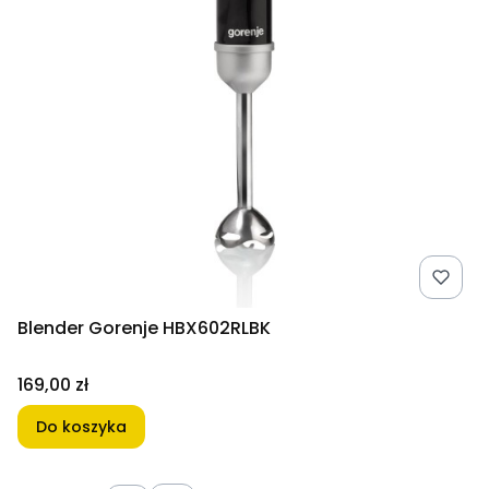
Blender Gorenje HBX602RLBK
Cena
169,00 zł
Do koszyka