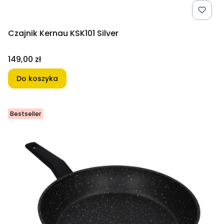
Czajnik Kernau KSK101 Silver
Cena
149,00 zł
Do koszyka
Bestseller