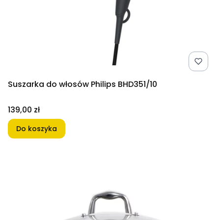
Suszarka do włosów Philips BHD351/10
Cena
139,00 zł
Do koszyka