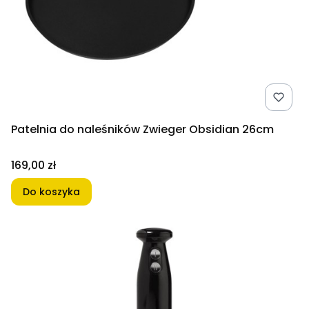
Patelnia do naleśników Zwieger Obsidian 26cm
Cena
169,00 zł
Do koszyka