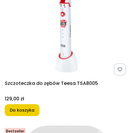
Szczoteczka do zębów Teesa TSA8005
Cena
129,00 zł
Do koszyka
Bestseller