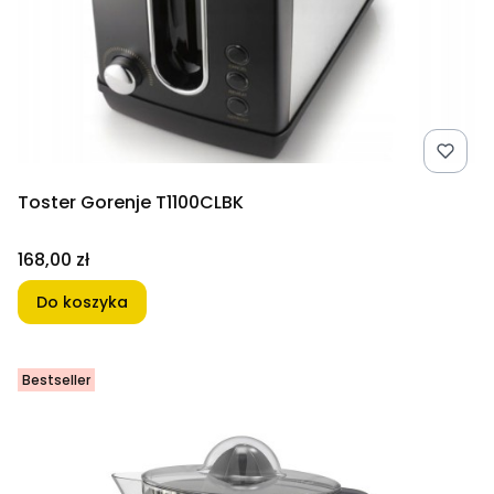
Toster Gorenje T1100CLBK
Cena
168,00 zł
Do koszyka
Bestseller