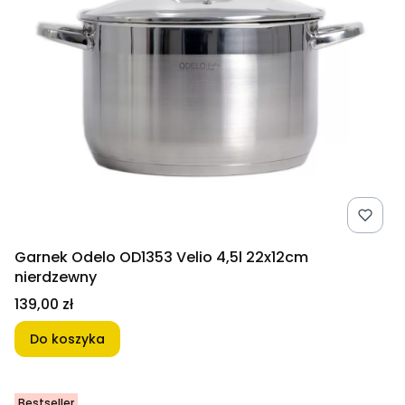
Garnek Odelo OD1353 Velio 4,5l 22x12cm
nierdzewny
Cena
139,00 zł
Do koszyka
Bestseller