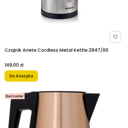
Czajnik Ariete Cordless Metal Kettle 2847/00
Cena
149,00 zł
Do koszyka
Bestseller