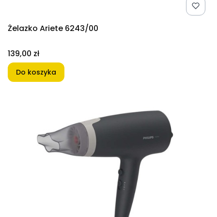
Żelazko Ariete 6243/00
Cena
139,00 zł
Do koszyka