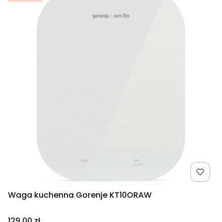
Waga kuchenna Gorenje KT10ORAW
Cena
129,00 zł