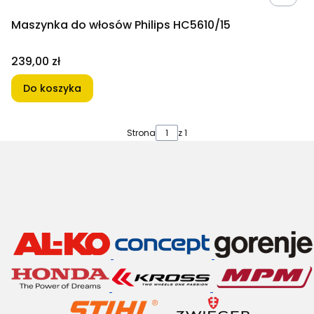
Maszynka do włosów Philips HC5610/15
Cena
239,00 zł
Do koszyka
Strona
z 1