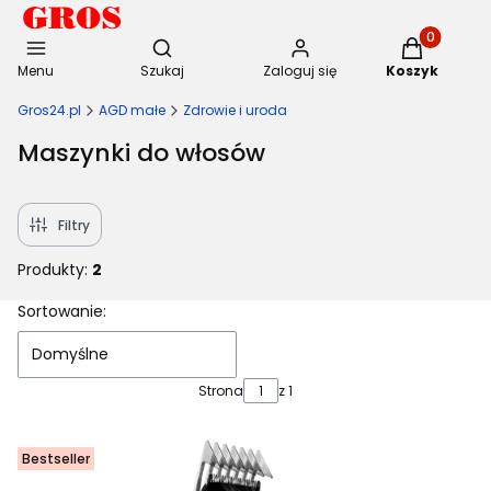
Otwórz wyszukiwarkę
Produkty w 
Menu
Szukaj
Zaloguj się
Koszyk
Gros24.pl
AGD małe
Zdrowie i uroda
Maszynki do włosów
Filtry
Produkty:
2
Lista produktów
Sortowanie:
Domyślne
Strona
z 1
Bestseller