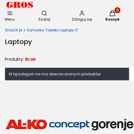
Otwórz wyszukiwarkę
Produkty w 
Menu
Szukaj
Zaloguj się
Koszyk
Gros24.pl
Komutery Tablety Laptopy IT
Laptopy
Produkty:
Brak
Lista produktów
W tej kategorii nie ma obecnie żadnych produktów