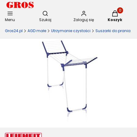
Otwórz wyszukiwarkę
Produkty w 
Menu
Szukaj
Zaloguj się
Koszyk
Gros24.pl
AGD małe
Utrzymanie czystości
Suszarki do prania