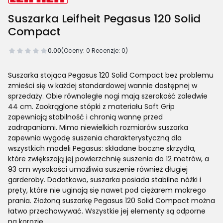
Suszarka Leifheit Pegasus 120 Solid
Compact
0.00
(Oceny: 0 Recenzje: 0)
Suszarka stojąca Pegasus 120 Solid Compact bez problemu
zmieści się w każdej standardowej wannie dostępnej w
sprzedaży. Obie równoległe nogi mają szerokość zaledwie
44 cm. Zaokrąglone stópki z materiału Soft Grip
zapewniają stabilność i chronią wannę przed
zadrapaniami. Mimo niewielkich rozmiarów suszarka
zapewnia wygodę suszenia charakterystyczną dla
wszystkich modeli Pegasus: składane boczne skrzydła,
które zwiększają jej powierzchnię suszenia do 12 metrów, a
93 cm wysokości umożliwia suszenie również długiej
garderoby. Dodatkowo, suszarka posiada stabilne nóżki i
pręty, które nie uginają się nawet pod ciężarem mokrego
prania. Złożoną suszarkę Pegasus 120 Solid Compact można
łatwo przechowywać. Wszystkie jej elementy są odporne
na korozję.