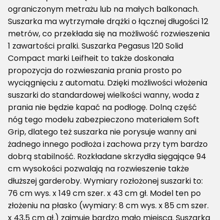
ograniczonym metrażu lub na małych balkonach.
Suszarka ma wytrzymałe drążki o łącznej długości 12
metrów, co przekłada się na możliwość rozwieszenia
1 zawartości pralki. Suszarka Pegasus 120 Solid
Compact marki Leifheit to także doskonała
propozycja do rozwieszania prania prosto po
wyciągnięciu z automatu. Dzięki możliwości włożenia
suszarki do standardowej wielkości wanny, woda z
prania nie będzie kapać na podłogę. Dolną część
nóg tego modelu zabezpieczono materiałem Soft
Grip, dlatego też suszarka nie porysuje wanny ani
żadnego innego podłoża i zachowa przy tym bardzo
dobrą stabilność. Rozkładane skrzydła sięgające 94
cm wysokości pozwalają na rozwieszenie także
dłuższej garderoby. Wymiary rozłożonej suszarki to:
76 cm wys. x 149 cm szer. x 43 cm gł. Model ten po
złożeniu na płasko (wymiary: 8 cm wys. x 85 cm szer.
x 43,5 cm gł.) zajmuje bardzo mało miejsca. Suszarka