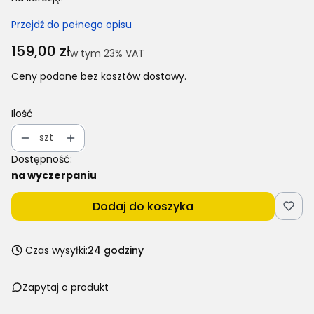
Przejdź do pełnego opisu
Cena
159,00 zł
w tym 23% VAT
w tym
23%
VAT
Ceny podane bez kosztów dostawy.
Ilość
szt
Dostępność:
na wyczerpaniu
Dodaj do koszyka
Czas wysyłki:
24 godziny
Zapytaj o produkt