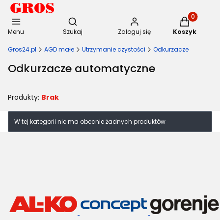
Otwórz wyszukiwarkę
Produkty w 
Menu
Szukaj
Zaloguj się
Koszyk
Gros24.pl
AGD małe
Utrzymanie czystości
Odkurzacze
Odkurzacze automatyczne
Produkty:
Brak
Lista produktów
W tej kategorii nie ma obecnie żadnych produktów