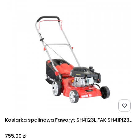
Kosiarka spalinowa Faworyt SH4123L FAK SH41P123L
Cena
755,00 zł