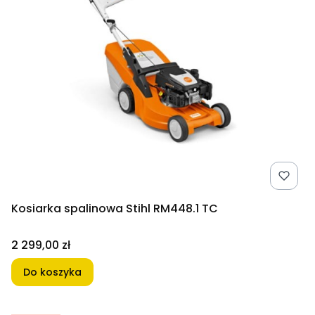
Kosiarka spalinowa Stihl RM448.1 TC
Cena
2 299,00 zł
Do koszyka