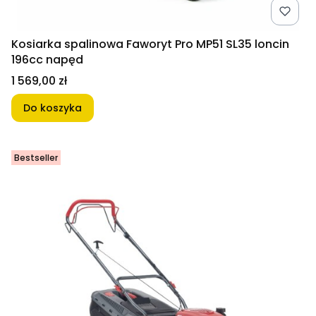
Kosiarka spalinowa Faworyt Pro MP51 SL35 loncin
196cc napęd
Cena
1 569,00 zł
Do koszyka
Bestseller