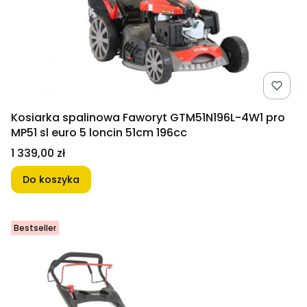
Kosiarka spalinowa Faworyt GTM51N196L-4W1 pro
MP51 sl euro 5 loncin 51cm 196cc
Cena
1 339,00 zł
Do koszyka
Bestseller