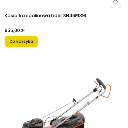
Kosiarka spalinowa Lider SH46P139L
Cena
855,00 zł
Do koszyka