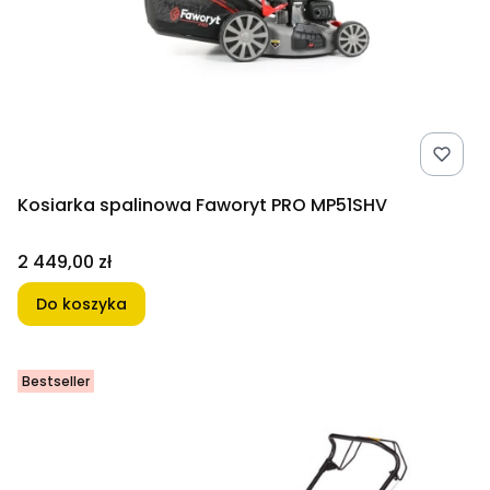
Kosiarka spalinowa Faworyt PRO MP51SHV
Cena
2 449,00 zł
Do koszyka
Bestseller