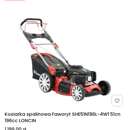
Kosiarka spalinowa Faworyt SHE51N196L-4W1 51cn
196cc LONCIN
Cena
1 199,00 zł