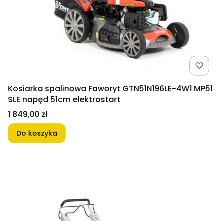
Kosiarka spalinowa Faworyt GTN51N196LE-4W1 MP51
SLE napęd 51cm elektrostart
Cena
1 849,00 zł
Do koszyka