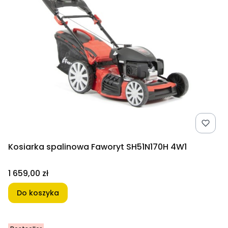
Kosiarka spalinowa Faworyt SH51N170H 4W1
Cena
1 659,00 zł
Do koszyka