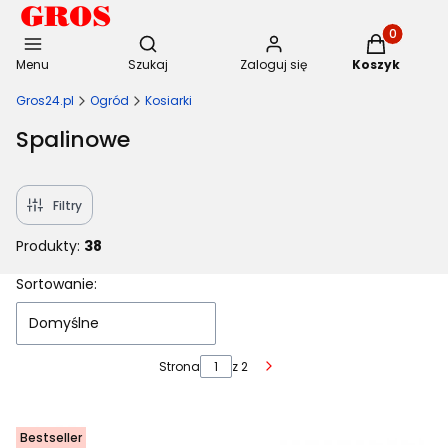
Otwórz wyszukiwarkę
Produkty w 
Menu
Szukaj
Zaloguj się
Koszyk
Gros24.pl
Ogród
Kosiarki
Spalinowe
Filtry
Produkty:
38
Lista produktów
Sortowanie:
Domyślne
Strona
z 2
Następne produkty
Bestseller