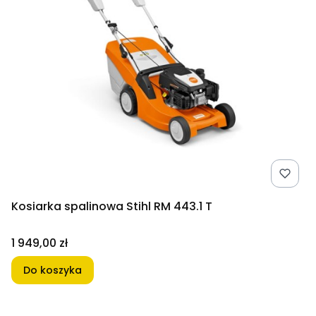
Kosiarka spalinowa Stihl RM 443.1 T
Cena
1 949,00 zł
Do koszyka