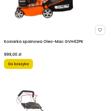
Kosiarka spainowa Oleo-Mac GVH42PK
Cena
999,00 zł
Do koszyka