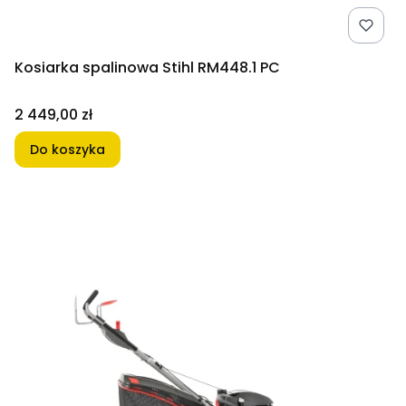
Kosiarka spalinowa Stihl RM448.1 PC
Cena
2 449,00 zł
Do koszyka