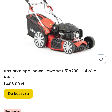
Kosiarka spalinowa Faworyt H51N200LE-4W1 e-
start
Cena
1 405,00 zł
Do koszyka
Bestseller