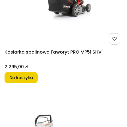
Kosiarka spalinowa Faworyt PRO MP51 SHV
Cena
2 295,00 zł
Do koszyka