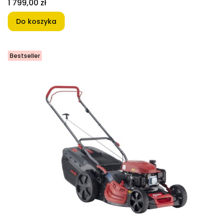
Cena
1 799,00 zł
Do koszyka
Bestseller