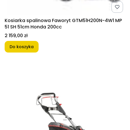
Kosiarka spalinowa Faworyt GTM51H200N-4W1 MP
51 SH 51cm Honda 200cc
Cena
2 159,00 zł
Do koszyka