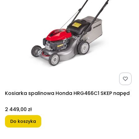
Kosiarka spalinowa Honda HRG466C1 SKEP napęd
Cena
2 449,00 zł
Do koszyka