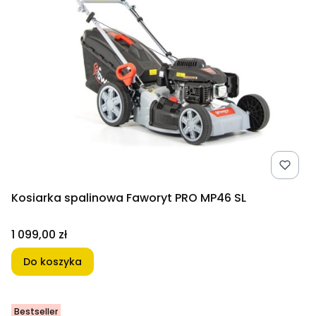
Kosiarka spalinowa Faworyt PRO MP46 SL
Cena
1 099,00 zł
Do koszyka
Bestseller