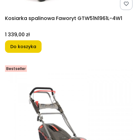
Kosiarka spalinowa Faworyt GTW51N1961L-4W1
Cena
1 339,00 zł
Do koszyka
Bestseller