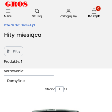
Otwórz wyszukiwarkę
Produkty w 
Menu
Szukaj
Zaloguj się
Koszyk
Przejdź do:
Gros24.pl
Hity miesiąca
Filtry
Produkty:
1
Lista produktów
Sortowanie:
Domyślne
Strona
z 1