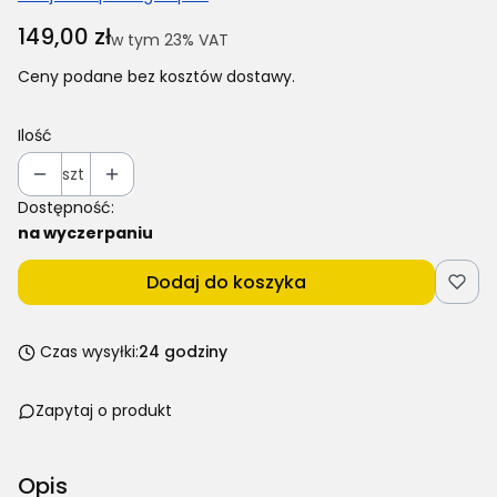
Cena
149,00 zł
w tym 23% VAT
w tym
23%
VAT
Ceny podane bez kosztów dostawy.
Ilość
szt
Dostępność:
na wyczerpaniu
Dodaj do koszyka
Czas wysyłki:
24 godziny
Zapytaj o produkt
Opis