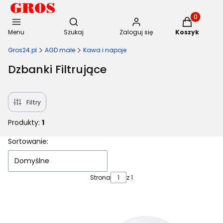
Otwórz wyszukiwarkę
Produkty w 
Menu
Szukaj
Zaloguj się
Koszyk
Gros24.pl
AGD małe
Kawa i napoje
Dzbanki Filtrujące
Filtry
Produkty:
1
Lista produktów
Sortowanie:
Domyślne
Strona
z 1