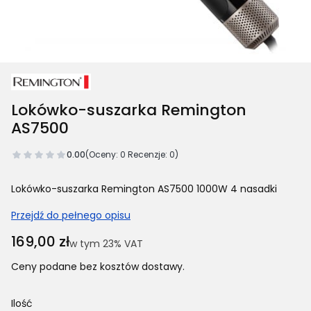
Lokówko-suszarka Remington
AS7500
0.00
(Oceny: 0 Recenzje: 0)
Lokówko-suszarka Remington AS7500 1000W 4 nasadki
Przejdź do pełnego opisu
Cena
169,00 zł
w tym 23% VAT
w tym
23%
VAT
Ceny podane bez kosztów dostawy.
Ilość