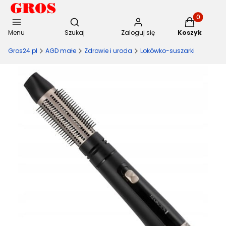
Otwórz wyszukiwarkę
Produkty w 
Menu
Szukaj
Zaloguj się
Koszyk
Gros24.pl
AGD małe
Zdrowie i uroda
Lokówko-suszarki