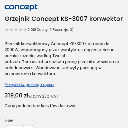
Grzejnik Concept KS-3007 konwektor
0.00
(Oceny: 0 Recenzje: 0)
Grzejnik konwektorowy Concept KS-3007 o mocy do
2000W, wspomagany przez wentylator, dogrzeje zimne
pomieszczenia, według Twoich
potrzeb. Termostat umożliwia pracę grzejnika w systemie
całodobowym. Wbudowane uchwyty pomogą w
przenoszeniu konwektora.
Przejdź do pełnego opisu
Cena
319,00 zł
w tym 23% VAT
w tym
23%
VAT
Ceny podane bez kosztów dostawy.
Ilość