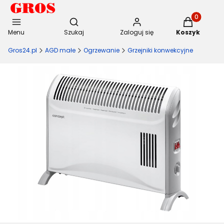
Otwórz wyszukiwarkę
Produkty w 
Menu
Szukaj
Zaloguj się
Koszyk
Gros24.pl
AGD małe
Ogrzewanie
Grzejniki konwekcyjne