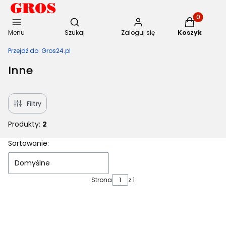
Otwórz wyszukiwarkę
Produkty w 
Menu
Szukaj
Zaloguj się
Koszyk
Przejdź do:
Gros24.pl
Inne
Filtry
Produkty:
2
Lista produktów
Sortowanie:
Domyślne
Strona
z 1