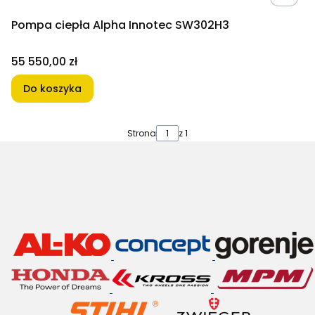
Pompa ciepła Alpha Innotec SW302H3
Cena
55 550,00 zł
Do koszyka
Strona
z 1