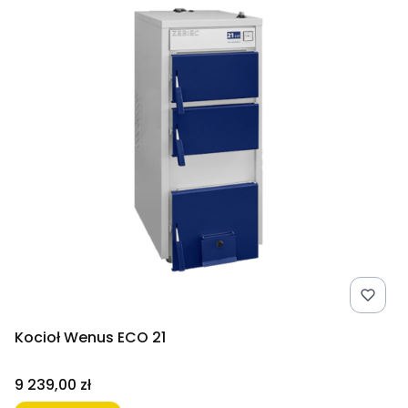
Kocioł Wenus ECO 21
Cena
9 239,00 zł