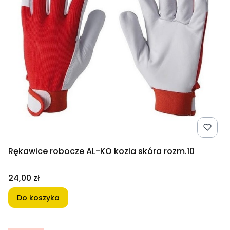
Rękawice robocze AL-KO kozia skóra rozm.10
Cena
24,00 zł
Do koszyka