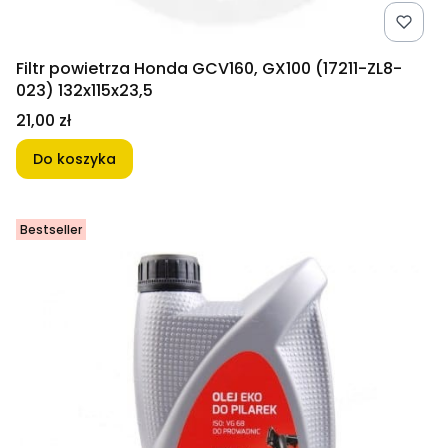
Filtr powietrza Honda GCV160, GX100 (17211-ZL8-
023) 132x115x23,5
Cena
21,00 zł
Do koszyka
Bestseller