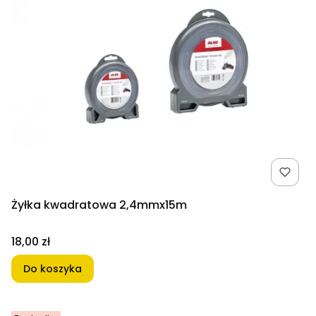
Żyłka kwadratowa 2,4mmx15m
Cena
18,00 zł
Do koszyka