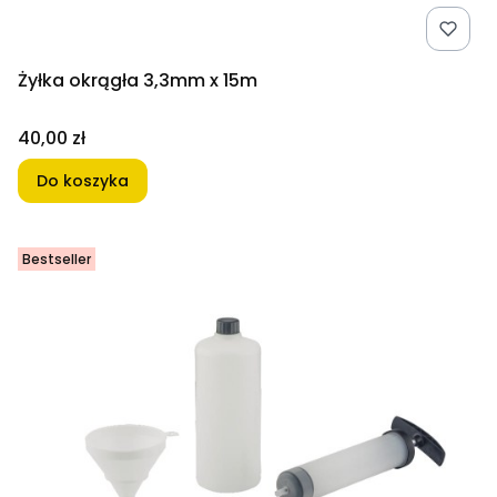
Żyłka okrągła 3,3mm x 15m
Cena
40,00 zł
Do koszyka
Bestseller