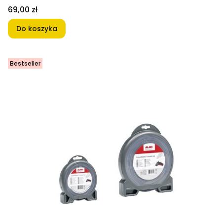
Cena
69,00 zł
Do koszyka
Bestseller