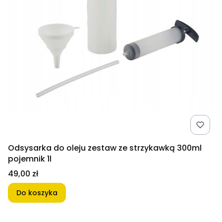
Odsysarka do oleju zestaw ze strzykawką 300ml
pojemnik 1l
Cena
49,00 zł
Do koszyka