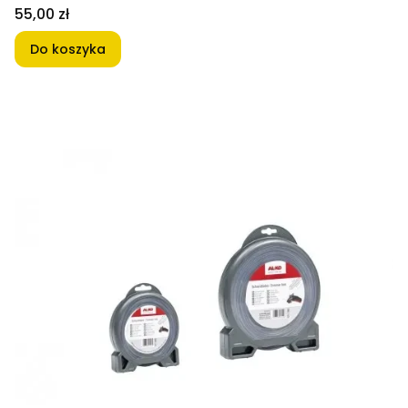
Cena
55,00 zł
Do koszyka