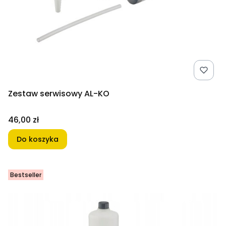
Zestaw serwisowy AL-KO
Cena
46,00 zł
Do koszyka
Bestseller