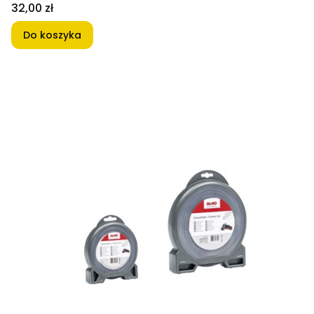
Cena
32,00 zł
Do koszyka