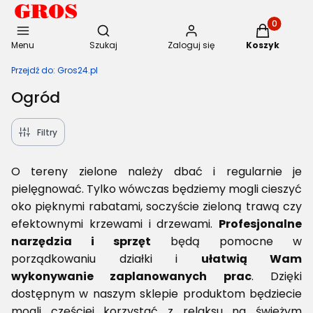
Otwórz wyszukiwarkę
Produkty w 
Menu
Szukaj
Zaloguj się
Koszyk
Przejdź do:
Gros24.pl
Ogród
Filtry
O tereny zielone należy dbać i regularnie je
pielęgnować. Tylko wówczas będziemy mogli cieszyć
oko pięknymi rabatami, soczyście zieloną trawą czy
efektownymi krzewami i drzewami.
Profesjonalne
narzędzia i sprzęt
będą pomocne w
porządkowaniu działki i
ułatwią Wam
wykonywanie zaplanowanych prac
. Dzięki
dostępnym w naszym sklepie produktom będziecie
mogli częściej korzystać z relaksu na świeżym