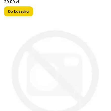
Cena
20,00 zł
Do koszyka