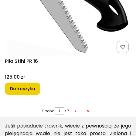
Piła Stihl PR 16
Cena
125,00 zł
Do koszyka
Strona
z 7
Przejdź do ostatniej 
Jeśli posiadacie trawnik, wiecie z pewnością, że jego
pielęgnacja wcale nie jest taka prosta. Zielona i