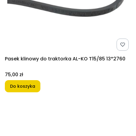
Pasek klinowy do traktorka AL-KO T15/85 13*2760
Cena
75,00 zł
Do koszyka