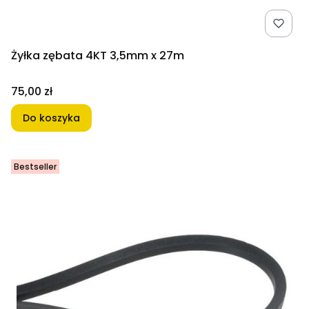
Żyłka zębata 4KT 3,5mm x 27m
Cena
75,00 zł
Do koszyka
Bestseller