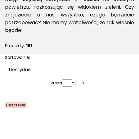
powietrzu, rozkoszując się widokiem zieleni. Czy
znajdziecie u nas wszystko, czego będziecie
potrzebować? Nie mamy wątpliwości, że tak właśnie
będzie!
Produkty:
151
Lista produktów
Sortowanie:
Domyślne
Strona
z 7
Następne produkty
Bestseller