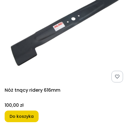
Nóż tnący ridery 616mm
Cena
100,00 zł
Do koszyka