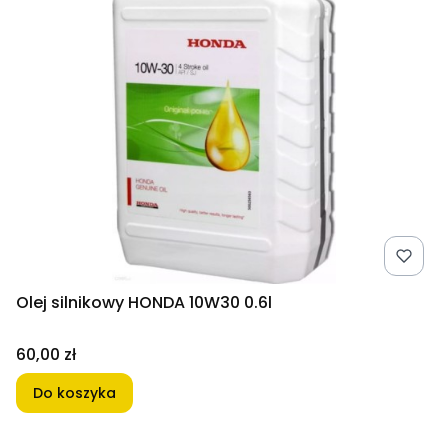
Olej silnikowy HONDA 10W30 0.6l
Cena
60,00 zł
Do koszyka