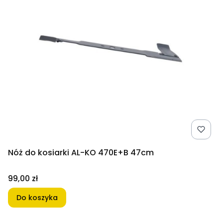
Nóż do kosiarki AL-KO 470E+B 47cm
Cena
99,00 zł
Do koszyka