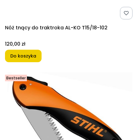
Nóż tnący do traktroka AL-KO T15/18-102
Cena
120,00 zł
Do koszyka
Bestseller