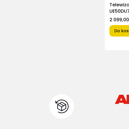
Telewiz
UE50DU
Cena
2 099,00
Do kos