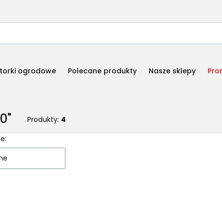
torki ogrodowe
Polecane produkty
Nasze sklepy
Pro
0"
Produkty:
4
 produktów
e:
ne