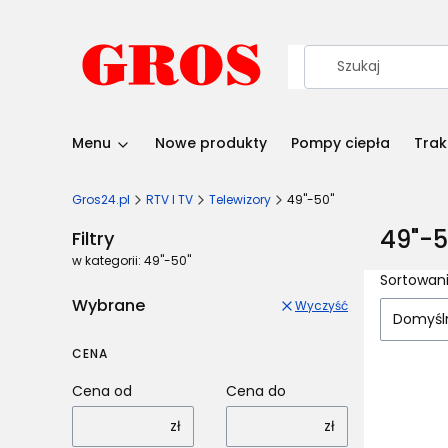
Menu
Nowe produkty
Pompy ciepła
Trak
Gros24.pl
RTV I TV
Telewizory
49"-50"
49"-5
Filtry
w kategorii: 49"-50"
Lista
Sortowani
Wybrane
Wyczyść
Domyśl
CENA
Cena od
Cena do
zł
zł