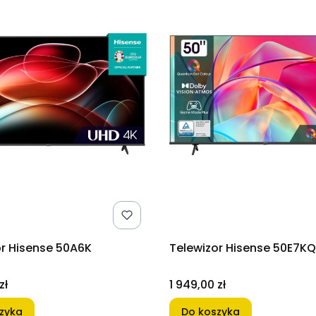
or Hisense 50A6K
Telewizor Hisense 50E7KQ
Cena
zł
1 949,00 zł
zyka
Do koszyka