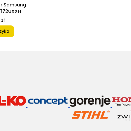
or Samsung
7172UXXH
 zł
zyka