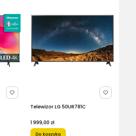
Telewizor LG 50UR781C
Cena
1 999,00 zł
Do koszyka