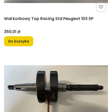
Wał korbowy Top Racing Std Peugeot 103 SP
Cena
350,01 zł
Do koszyka