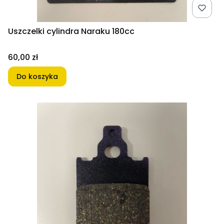
Uszczelki cylindra Naraku 180cc
Cena
60,00 zł
Do koszyka