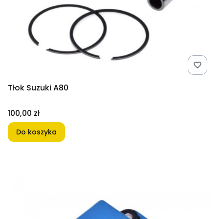
Tłok Suzuki A80
Cena
100,00 zł
Do koszyka