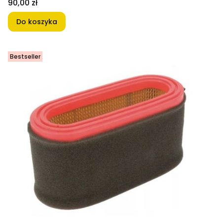
Cena
90,00 zł
Do koszyka
Bestseller