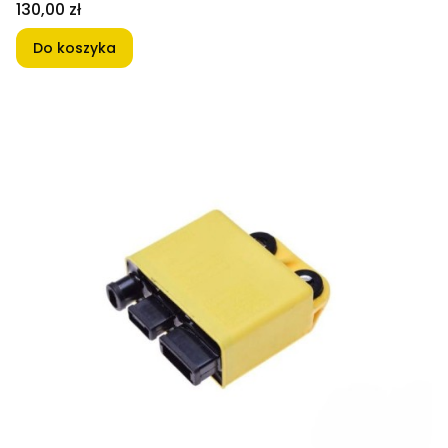
Cena
130,00 zł
Do koszyka