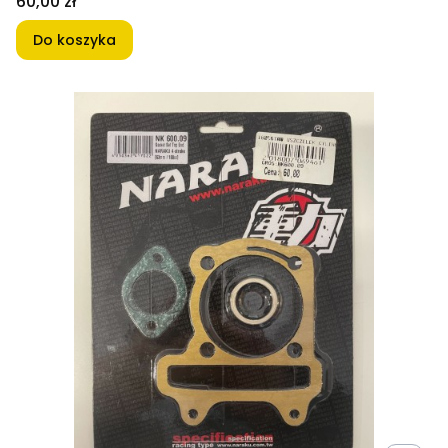
Cena
60,00 zł
Do koszyka