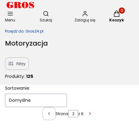
Otwórz wyszukiwarkę
Produkty w 
Menu
Szukaj
Zaloguj się
Koszyk
Przejdź do:
Gros24.pl
Motoryzacja
Filtry
Produkty:
125
Lista produktów
Sortowanie:
Domyślne
Strona
z 6
Poprzednie produkty
Następne produkty