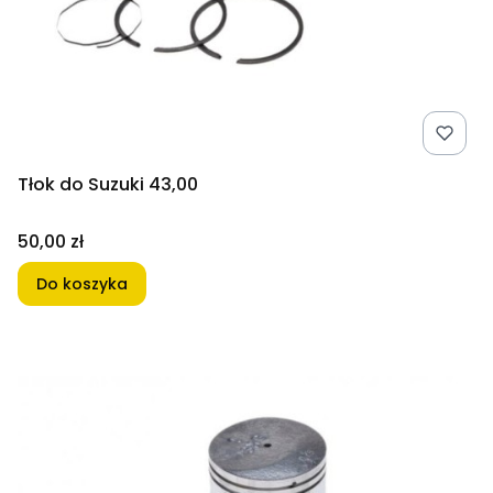
Tłok do Suzuki 43,00
Cena
50,00 zł
Do koszyka