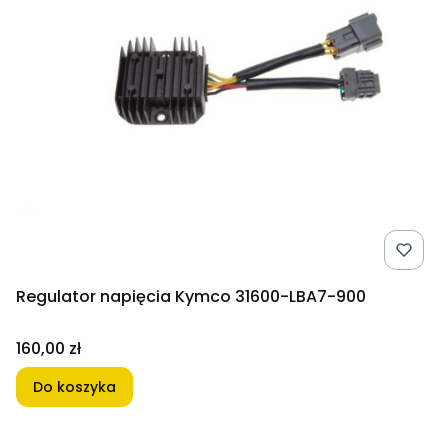
Regulator napięcia Kymco 31600-LBA7-900
Cena
160,00 zł
Do koszyka