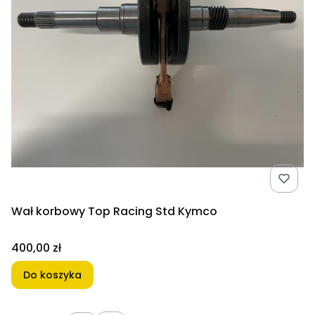
Wał korbowy Top Racing Std Kymco
Cena
400,00 zł
Do koszyka