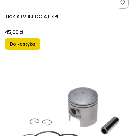
Tłok ATV 110 CC 4T KPL
Cena
45,00 zł
Do koszyka