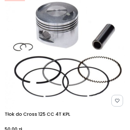
Tłok do Cross 125 CC 4T KPL
Cena
50,00 zł