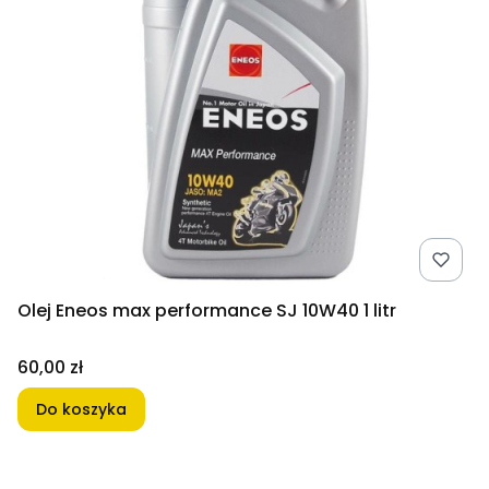
Olej Eneos max performance SJ 10W40 1 litr
Cena
60,00 zł
Do koszyka