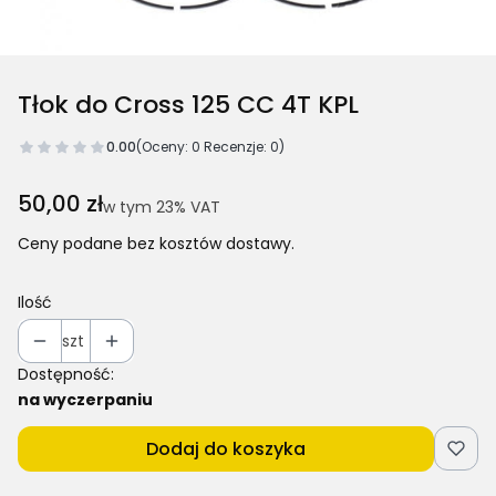
Tłok do Cross 125 CC 4T KPL
0.00
(Oceny: 0 Recenzje: 0)
Cena
50,00 zł
w tym 23% VAT
w tym
23%
VAT
Ceny podane bez kosztów dostawy.
Ilość
szt
Dostępność:
na wyczerpaniu
Dodaj do koszyka