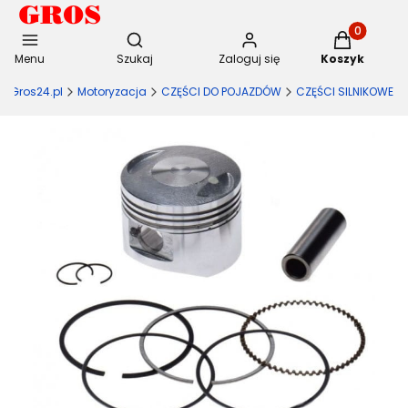
Otwórz wyszukiwarkę
Produkty w 
Menu
Szukaj
Zaloguj się
Koszyk
Gros24.pl
Motoryzacja
CZĘŚCI DO POJAZDÓW
CZĘŚCI SILNIKOWE