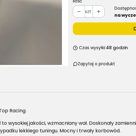
Ilość
Dostępno
szt
na wycze
Czas wysyłki:
48 godzin
Zapytaj o produkt
Top Racing.
to wysokiej jakości, wzmacniany wał. Doskonały zamiennik
padku lekkiego tuningu. Mocny i trwały korbowód.