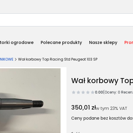
torki ogrodowe
Polecane produkty
Nasze sklepy
Pro
LNIKOWE
Wał korbowy Top Racing Std Peugeot 103 SP
Wał korbowy Top
0.00
(Oceny: 0 Recenz
Cena
350,01 zł
w tym 23% VAT
w tym
23%
VAT
Ceny podane bez kosztów do