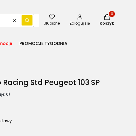
Produkty w kos
Wyczyść
Szukaj
Ulubione
Zaloguj się
Koszyk
mocje
PROMOCJE TYGODNIA
 Racing Std Peugeot 103 SP
je: 0)
stawy.