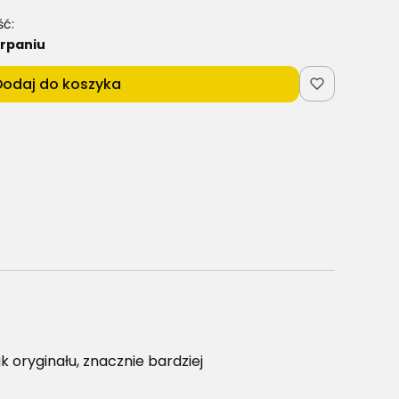
ść:
rpaniu
Dodaj do koszyka
 oryginału, znacznie bardziej