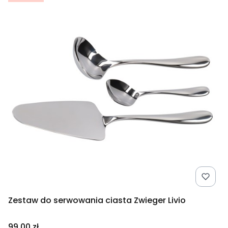
Zestaw do serwowania ciasta Zwieger Livio
Cena
99,00 zł