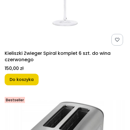
Kieliszki Zwieger Spiral komplet 6 szt. do wina
czerwonego
Cena
150,00 zł
Do koszyka
Bestseller