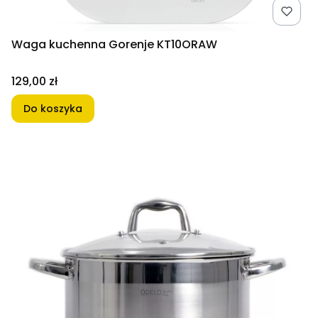
Waga kuchenna Gorenje KT10ORAW
Cena
129,00 zł
Do koszyka