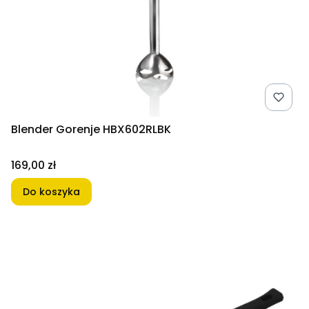
Blender Gorenje HBX602RLBK
Cena
169,00 zł
Do koszyka