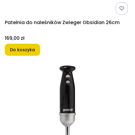
Patelnia do naleśników Zwieger Obsidian 26cm
Cena
169,00 zł
Do koszyka