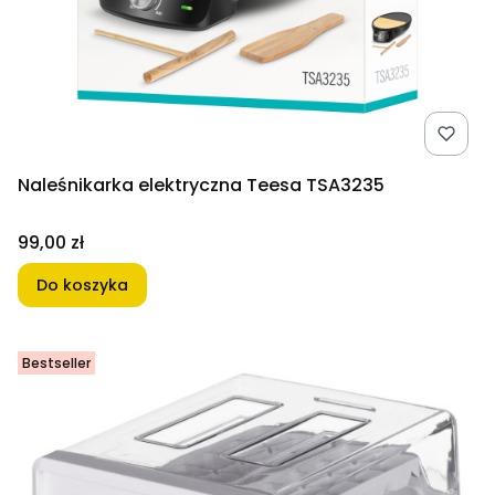
Naleśnikarka elektryczna Teesa TSA3235
Cena
99,00 zł
Do koszyka
Bestseller