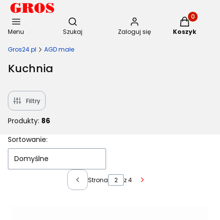
Otwórz wyszukiwarkę
Produkty w 
Menu
Szukaj
Zaloguj się
Koszyk
Gros24.pl
AGD małe
Kuchnia
Filtry
Produkty:
86
Lista produktów
Sortowanie:
Domyślne
Strona
z 4
Poprzednie produkty
Następne produkty