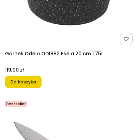
Garnek Odelo OD1982 Esela 20 cm 1,75l
Cena
119,00 zł
Do koszyka
Bestseller