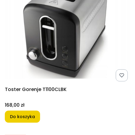
Toster Gorenje T1100CLBK
Cena
168,00 zł
Do koszyka