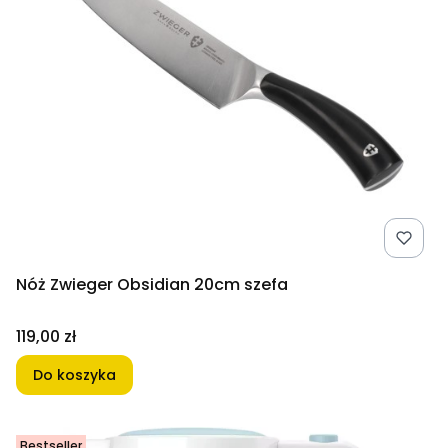
Nóż Zwieger Obsidian 20cm szefa
Cena
119,00 zł
Do koszyka
Bestseller