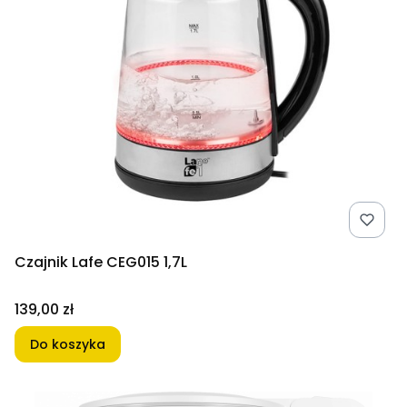
Czajnik Lafe CEG015 1,7L
Cena
139,00 zł
Do koszyka