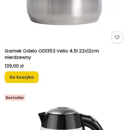
Garnek Odelo OD1353 Velio 4,5l 22x12cm
nierdzewny
Cena
139,00 zł
Do koszyka
Bestseller