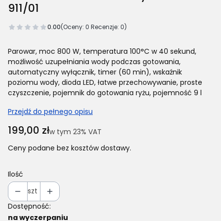
911/01
0.00
(Oceny: 0 Recenzje: 0)
Parowar, moc 800 W, temperatura 100°C w 40 sekund,
możliwość uzupełniania wody podczas gotowania,
automatyczny wyłącznik, timer (60 min), wskaźnik
poziomu wody, dioda LED, łatwe przechowywanie, proste
czyszczenie, pojemnik do gotowania ryżu, pojemność 9 l
Przejdź do pełnego opisu
Cena
199,00 zł
w tym 23% VAT
w tym
23%
VAT
Ceny podane bez kosztów dostawy.
Ilość
szt
Dostępność:
na wyczerpaniu