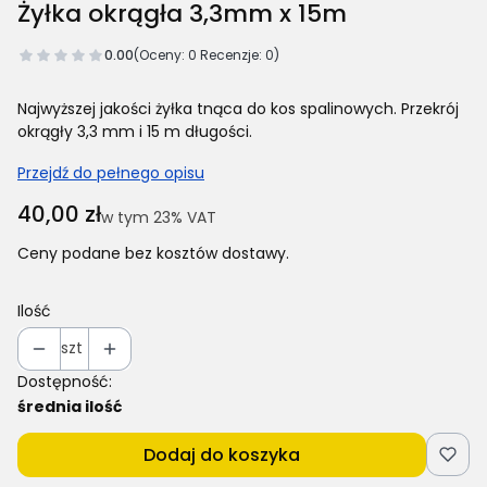
Żyłka okrągła 3,3mm x 15m
0.00
(Oceny: 0 Recenzje: 0)
Najwyższej jakości żyłka tnąca do kos spalinowych. Przekrój
okrągły 3,3 mm i 15 m długości.
Przejdź do pełnego opisu
Cena
40,00 zł
w tym 23% VAT
w tym
23%
VAT
Ceny podane bez kosztów dostawy.
Ilość
szt
Dostępność:
średnia ilość
Dodaj do koszyka