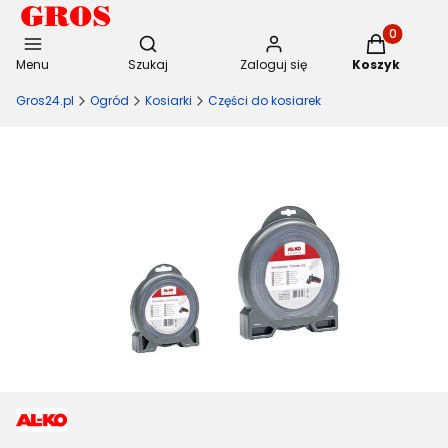
Otwórz wyszukiwarkę
Produkty w 
Menu
Szukaj
Zaloguj się
Koszyk
Gros24.pl
Ogród
Kosiarki
Części do kosiarek