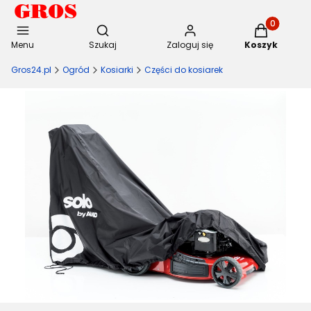
Otwórz wyszukiwarkę
Produkty w 
Menu
Szukaj
Zaloguj się
Koszyk
Gros24.pl
Ogród
Kosiarki
Części do kosiarek