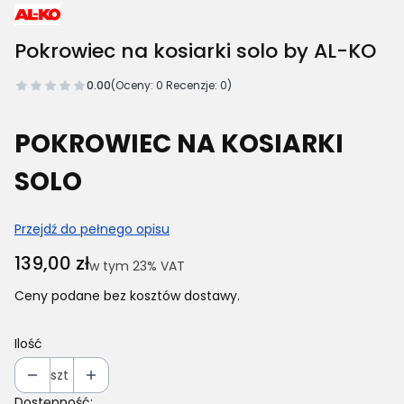
Pokrowiec na kosiarki solo by AL-KO
0.00
(Oceny: 0 Recenzje: 0)
POKROWIEC NA KOSIARKI
SOLO
Przejdź do pełnego opisu
Cena
139,00 zł
w tym 23% VAT
w tym
23%
VAT
Ceny podane bez kosztów dostawy.
Ilość
szt
Dostępność: