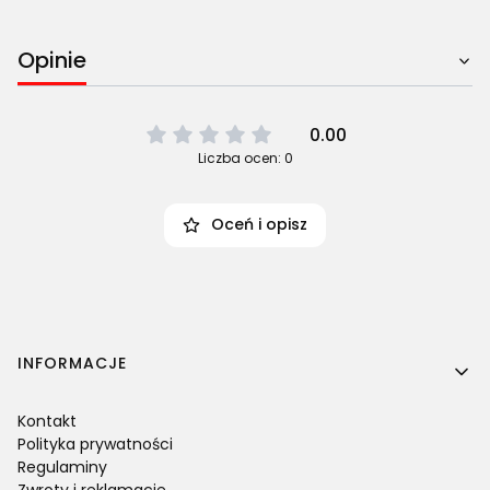
Opinie
0.00
Liczba ocen: 0
Oceń i opisz
Linki w stopce
INFORMACJE
Kontakt
Polityka prywatności
Regulaminy
Zwroty i reklamacje