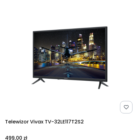
Telewizor Vivax TV-32LE117T2S2
Cena
499,00 zł