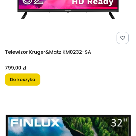
Telewizor Kruger&Matz KM0232-SA
Cena
799,00 zł
Do koszyka