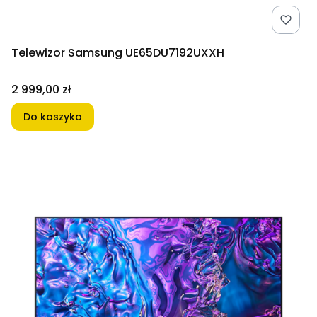
Telewizor Samsung UE65DU7192UXXH
Cena
2 999,00 zł
Do koszyka