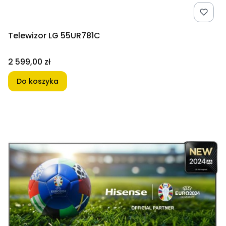
Telewizor LG 55UR781C
Cena
2 599,00 zł
Do koszyka