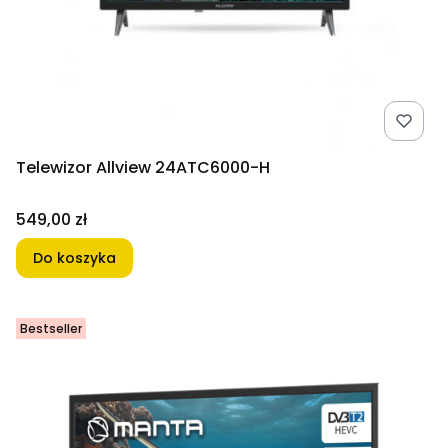
Telewizor Allview 24ATC6000-H
Cena
549,00 zł
Do koszyka
Bestseller