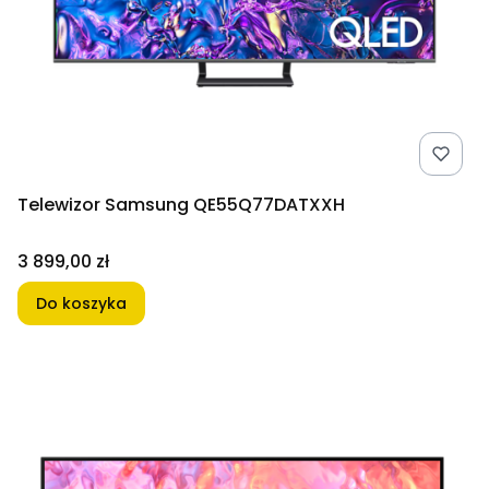
Telewizor Samsung QE55Q77DATXXH
Cena
3 899,00 zł
Do koszyka