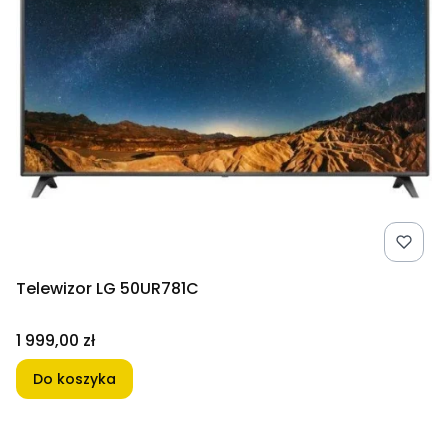
Telewizor LG 50UR781C
Cena
1 999,00 zł
Do koszyka