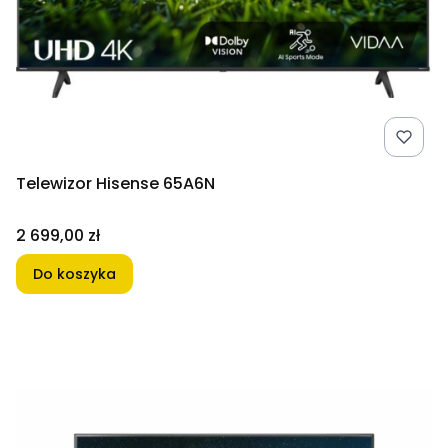
Telewizor Hisense 65A6N
Cena
2 699,00 zł
Do koszyka