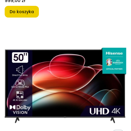
Cena
999,00 zł
Do koszyka