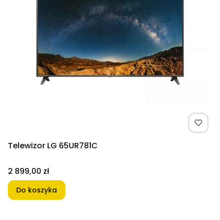
Telewizor LG 65UR781C
Cena
2 899,00 zł
Do koszyka