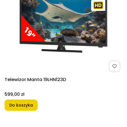
Telewizor Manta 19LHN123D
Cena
599,00 zł
Do koszyka