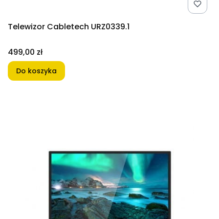
Telewizor Cabletech URZ0339.1
Cena
499,00 zł
Do koszyka