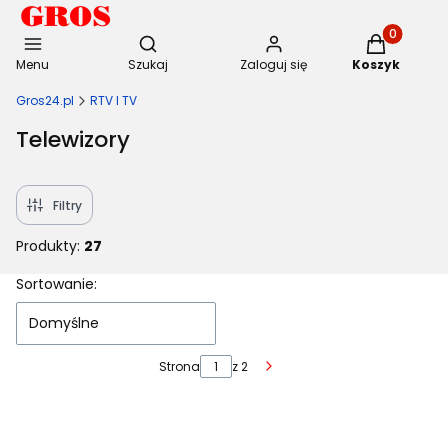
Otwórz wyszukiwarkę
Produkty w 
Menu
Szukaj
Zaloguj się
Koszyk
Gros24.pl
RTV I TV
Telewizory
Filtry
Produkty:
27
Lista produktów
Sortowanie:
Domyślne
Strona
z 2
Następne produkty