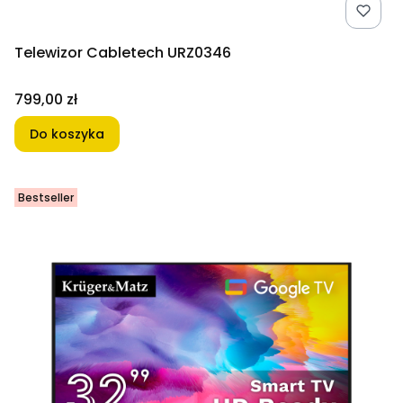
Telewizor Cabletech URZ0346
Cena
799,00 zł
Do koszyka
Bestseller