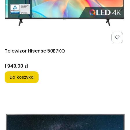
Telewizor Hisense 50E7KQ
Cena
1 949,00 zł
Do koszyka