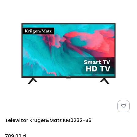
Telewizor Kruger&Matz KM0232-S6
Cena
789,00 zł