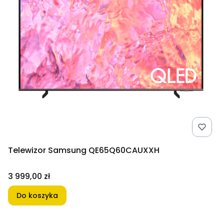
Telewizor Samsung QE65Q60CAUXXH
Cena
3 999,00 zł
Do koszyka