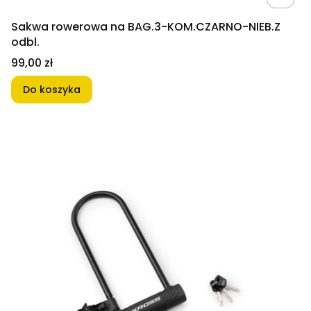
Sakwa rowerowa na BAG.3-KOM.CZARNO-NIEB.Z
odbl.
Cena
99,00 zł
Do koszyka