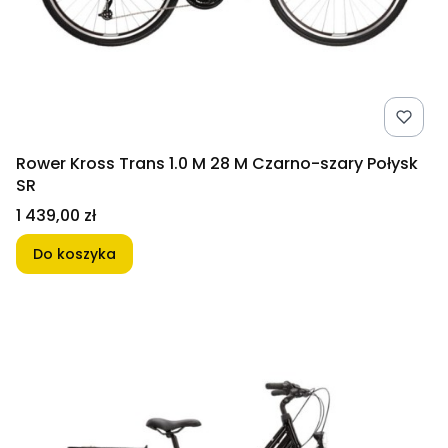
Rower Kross Trans 1.0 M 28 M Czarno-szary Połysk
SR
Cena
1 439,00 zł
Do koszyka