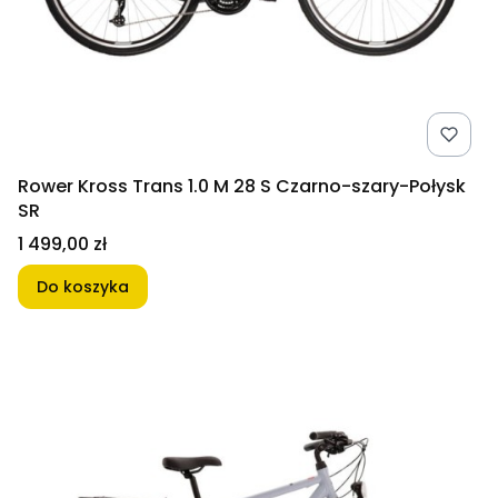
Rower Kross Trans 1.0 M 28 S Czarno-szary-Połysk
SR
Cena
1 499,00 zł
Do koszyka