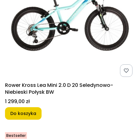
Rower Kross Lea Mini 2.0 D 20 Seledynowo-
Niebieski Połysk BW
Cena
1 299,00 zł
Do koszyka
Bestseller