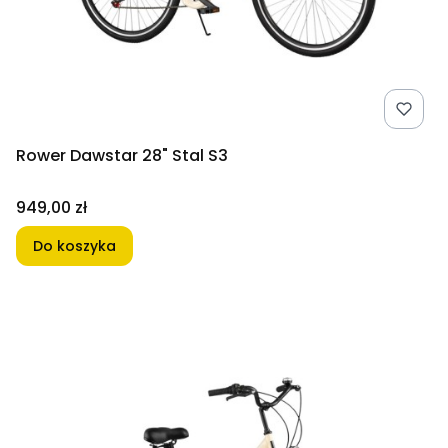
Rower Dawstar 28" Stal S3
Cena
949,00 zł
Do koszyka