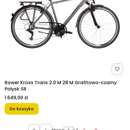
Rower Kross Trans 2.0 M 28 M Grafitowo-czarny
Połysk SR
Cena
1 649,00 zł
Do koszyka