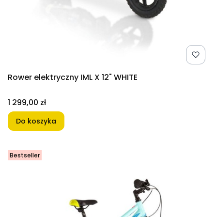
Rower elektryczny IML X 12" WHITE
Cena
1 299,00 zł
Do koszyka
Bestseller