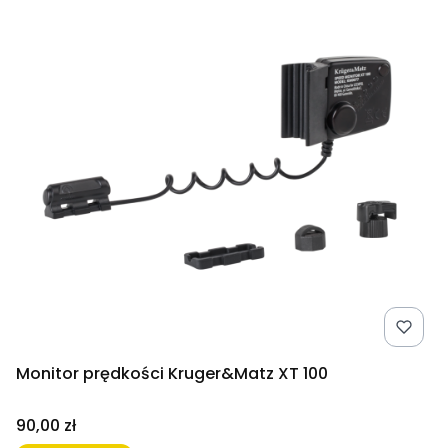
Monitor prędkości Kruger&Matz XT 100
Cena
90,00 zł