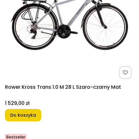
Rower Kross Trans 1.0 M 28 L Szaro-czarny Mat
Cena
1 529,00 zł
Do koszyka
Bestseller