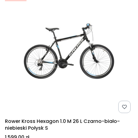
Rower Kross Hexagon 1.0 M 26 L Czarno-biało-
niebieski Połysk S
Cena
1 599,00 zł