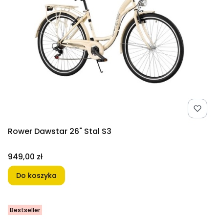
Rower Dawstar 26" Stal S3
Cena
949,00 zł
Do koszyka
Bestseller