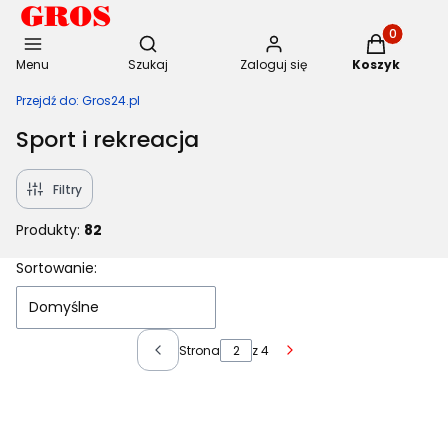
Otwórz wyszukiwarkę
Produkty w 
Menu
Szukaj
Zaloguj się
Koszyk
Przejdź do:
Gros24.pl
Sport i rekreacja
Filtry
Produkty:
82
Lista produktów
Sortowanie:
Domyślne
Strona
z 4
Poprzednie produkty
Następne produkty