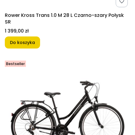
Rower Kross Trans 1.0 M 28 L Czarno-szary Połysk
SR
Cena
1 399,00 zł
Do koszyka
Bestseller