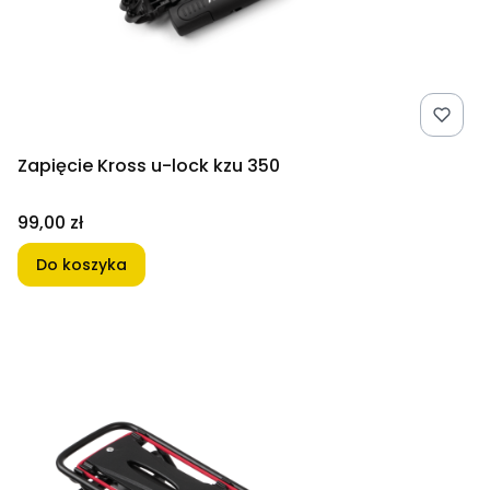
Zapięcie Kross u-lock kzu 350
Cena
99,00 zł
Do koszyka