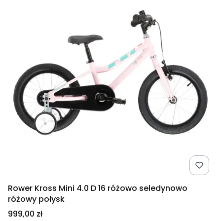
Rower Kross Mini 4.0 D 16 różowo seledynowo
różowy połysk
Cena
999,00 zł