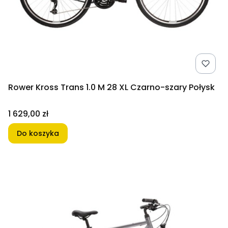
Rower Kross Trans 1.0 M 28 XL Czarno-szary Połysk
Cena
1 629,00 zł
Do koszyka