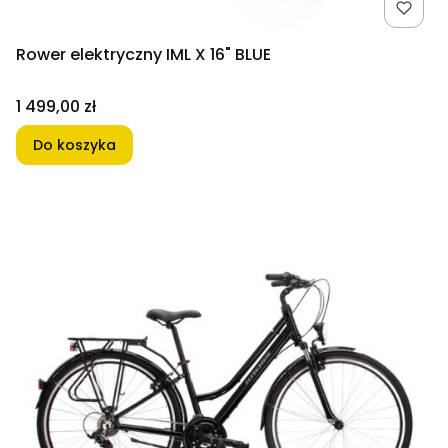
Rower elektryczny IML X 16" BLUE
Cena
1 499,00 zł
Do koszyka