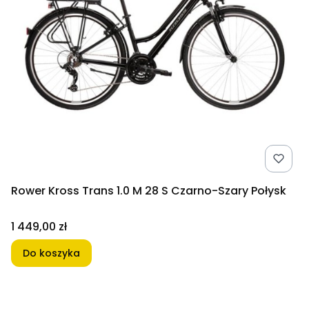
Rower Kross Trans 1.0 M 28 S Czarno-Szary Połysk
Cena
1 449,00 zł
Do koszyka