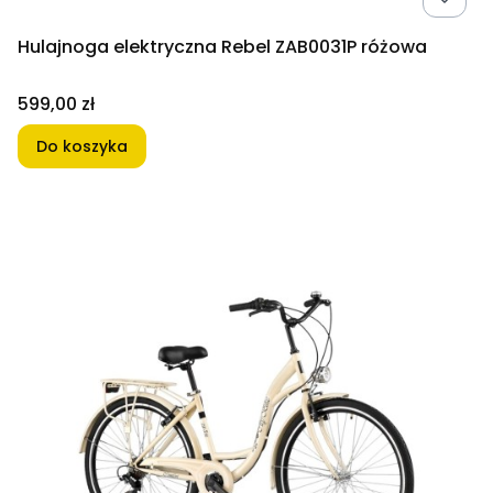
Hulajnoga elektryczna Rebel ZAB0031P różowa
Cena
599,00 zł
Do koszyka