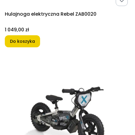
Hulajnoga elektryczna Rebel ZAB0020
Cena
1 049,00 zł
Do koszyka