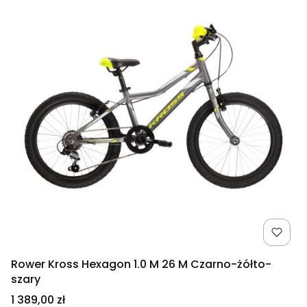
Rower Kross Hexagon 1.0 M 26 M Czarno-żółto-
szary
Cena
1 389,00 zł