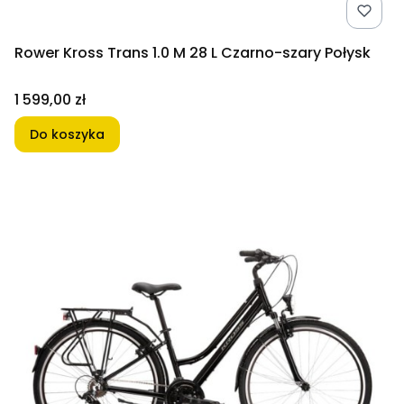
Rower Kross Trans 1.0 M 28 L Czarno-szary Połysk
Cena
1 599,00 zł
Do koszyka