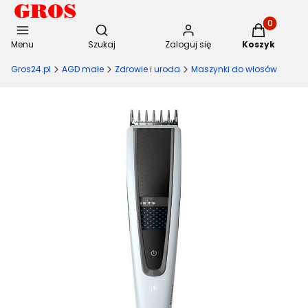
Otwórz wyszukiwarkę
Produkty w 
Menu
Szukaj
Zaloguj się
Koszyk
Gros24.pl
AGD małe
Zdrowie i uroda
Maszynki do włosów