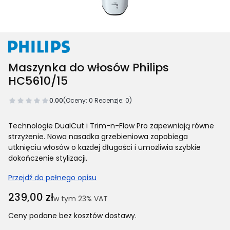
Maszynka do włosów Philips
HC5610/15
0.00
(Oceny: 0 Recenzje: 0)
Technologie DualCut i Trim-n-Flow Pro zapewniają równe
strzyżenie. Nowa nasadka grzebieniowa zapobiega
utknięciu włosów o każdej długości i umożliwia szybkie
dokończenie stylizacji.
Przejdź do pełnego opisu
Cena
239,00 zł
w tym 23% VAT
w tym
23%
VAT
Ceny podane bez kosztów dostawy.