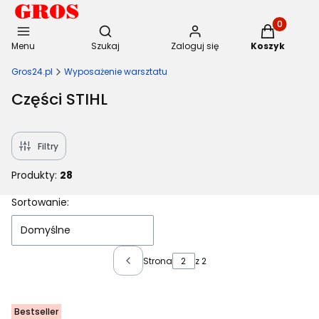
Otwórz wyszukiwarkę
Produkty w 
Menu
Szukaj
Zaloguj się
Koszyk
Gros24.pl
Wyposażenie warsztatu
Części STIHL
Filtry
Produkty:
28
Lista produktów
Sortowanie:
Domyślne
Strona
z 2
Poprzednie produkty
Bestseller