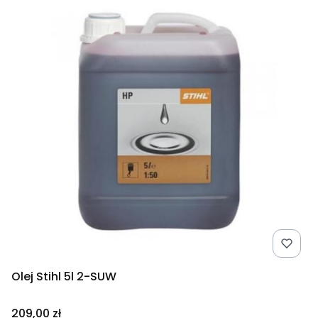
Olej Stihl 5l 2-SUW
Cena
209,00 zł