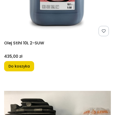
Olej Stihl 10L 2-SUW
Cena
435,00 zł
Do koszyka