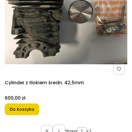
Cylinder z tłokiem średn. 42,5mm
Cena
600,00 zł
Do koszyka
Strona
z 2