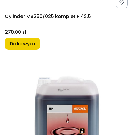
Cylinder MS250/025 komplet FI42.5
Cena
270,00 zł
Do koszyka