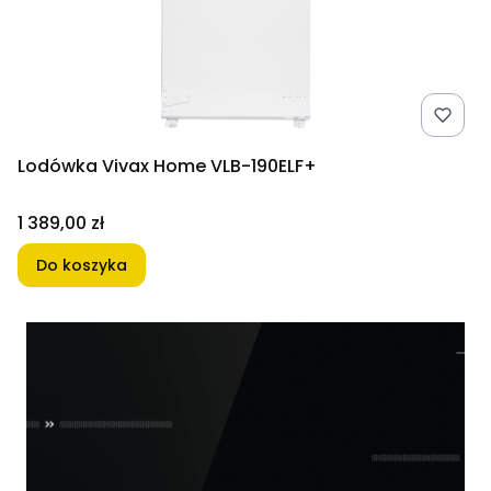
Lodówka Vivax Home VLB-190ELF+
Cena
1 389,00 zł
Do koszyka