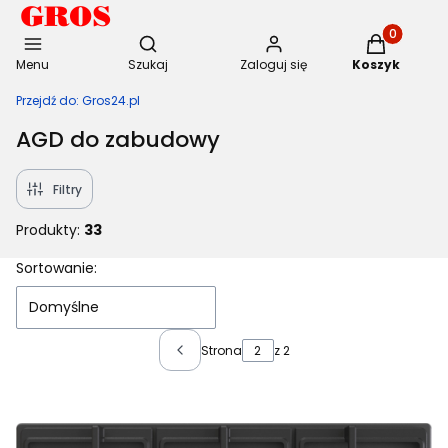
Otwórz wyszukiwarkę
Produkty w 
Menu
Szukaj
Zaloguj się
Koszyk
Przejdź do:
Gros24.pl
AGD do zabudowy
Filtry
Produkty:
33
Lista produktów
Sortowanie:
Domyślne
Strona
z 2
Poprzednie produkty