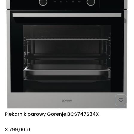
Piekarnik parowy Gorenje BCS747S34X
Cena
3 799,00 zł