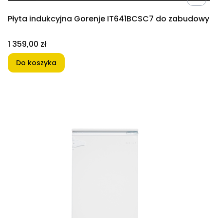
Płyta indukcyjna Gorenje IT641BCSC7 do zabudowy
Cena
1 359,00 zł
Do koszyka