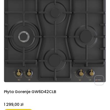
Płyta Gorenje GW6D42CLB
Cena
1 299,00 zł