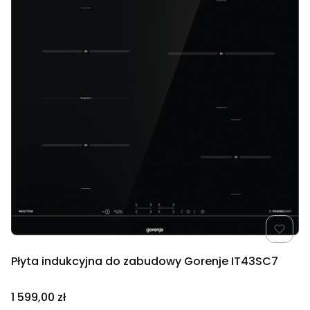
Płyta indukcyjna do zabudowy Gorenje IT43SC7
Cena
1 599,00 zł