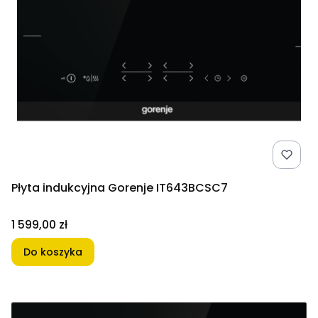
Płyta indukcyjna Gorenje IT643BCSC7
Cena
1 599,00 zł
Do koszyka