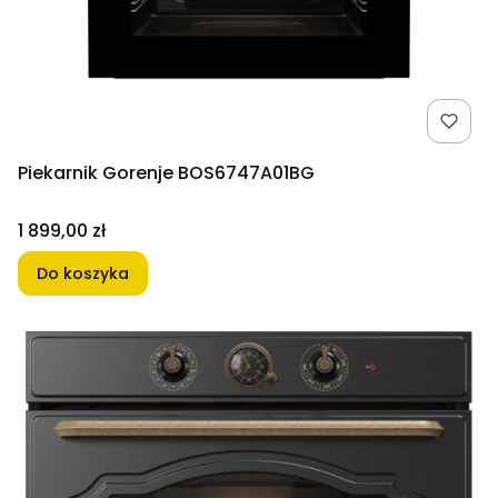
Piekarnik Gorenje BOS6747A01BG
Cena
1 899,00 zł
Do koszyka