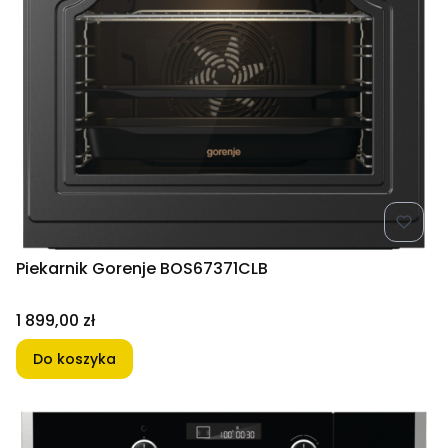
Piekarnik Gorenje BOS67371CLB
Cena
1 899,00 zł
Do koszyka