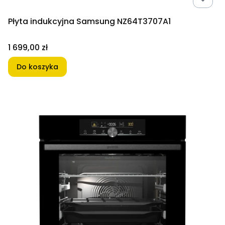
Płyta indukcyjna Samsung NZ64T3707A1
Cena
1 699,00 zł
Do koszyka