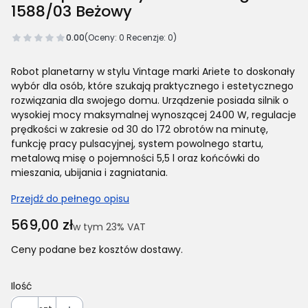
1588/03 Beżowy
0.00
(Oceny: 0 Recenzje: 0)
Robot planetarny w stylu Vintage marki Ariete to doskonały
wybór dla osób, które szukają praktycznego i estetycznego
rozwiązania dla swojego domu. Urządzenie posiada silnik o
wysokiej mocy maksymalnej wynoszącej 2400 W, regulacje
prędkości w zakresie od 30 do 172 obrotów na minutę,
funkcję pracy pulsacyjnej, system powolnego startu,
metalową misę o pojemności 5,5 l oraz końcówki do
mieszania, ubijania i zagniatania.
Przejdź do pełnego opisu
Cena
569,00 zł
w tym 23% VAT
w tym
23%
VAT
Ceny podane bez kosztów dostawy.
Ilość