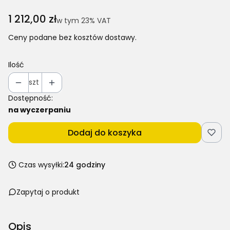
Cena
1 212,00 zł
w tym 23% VAT
w tym
23%
VAT
Ceny podane bez kosztów dostawy.
Ilość
szt
Dostępność:
na wyczerpaniu
Dodaj do koszyka
Czas wysyłki:
24 godziny
Zapytaj o produkt
Opis