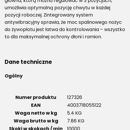
główna, którą można regulować w 3 pozycjach,
umożliwia optymalną pozycję chwytu w każdej
pozycji roboczej. Zintegrowany system
antywibracyjny sprawia, że moc spalinowego nożyc
do żywopłotu jest łatwa do kontrolowania – wszystko
to dla maksymalnej ochrony dłoni i ramion.
Dane techniczne
Ogólny
Numer produktu
127326
EAN
4003718055122
Waga netto w kg
5.4 KG
Waga brutto w kg
7.86 KG
Skoki w skokach / min
10000