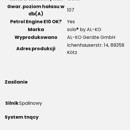
Gwar. poziom hałasu w
107
db(A)
Petrol Engine E10 OK?
Yes
Marka
solo® by AL-KO
Wyprodukowano
AL-KO Geräte GmbH
Ichenhauserstr. 14, 89359
Adres produkcji
Kötz
Zasilanie
Silnik
Spalinowy
System tnący