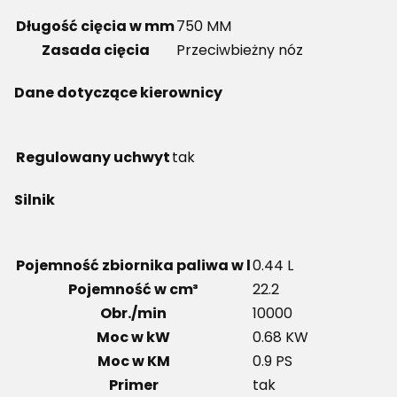
Długość cięcia w mm
750 MM
Zasada cięcia
Przeciwbieżny nóz
Dane dotyczące kierownicy
Regulowany uchwyt
tak
Silnik
Pojemność zbiornika paliwa w l
0.44 L
Pojemność w cm³
22.2
Obr./min
10000
Moc w kW
0.68 KW
Moc w KM
0.9 PS
Primer
tak