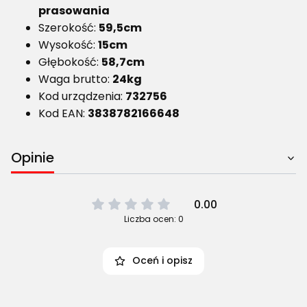
prasowania
Szerokość:
59,5cm
Wysokość:
15cm
Głębokość:
58,7cm
Waga brutto:
24kg
Kod urządzenia:
732756
Kod EAN:
3838782166648
Opinie
0.00
Liczba ocen: 0
Oceń i opisz