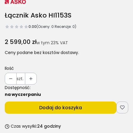
Łącznik Asko HI1153S
0.00
(Oceny: 0 Recenzje: 0)
Cena
2 599,00 zł
w tym 23% VAT
w tym
23%
VAT
Ceny podane bez kosztów dostawy.
Ilość
szt.
Dostępność:
na wyczerpaniu
Dodaj do koszyka
Czas wysyłki:
24 godziny