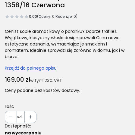
1358/16 Czerwona
0.00
(Oceny: 0 Recenzje: 0)
Cenisz sobie aromat kawy o poranku? Dobrze trafiłeś.
Wyjątkowy, klasyczny włoski design pozwoli Ci na nowe
estetyczne doznania, wzmacniając je smakiem i
aromatem. Idealnie sprawdzi się zarówno w domu, jak i w
biurze.
Przejdź do pełnego opisu
Cena
169,00 zł
w tym 23% VAT
w tym
23%
VAT
Ceny podane bez kosztów dostawy.
Ilość
szt
Dostępność:
na wyczerpaniu