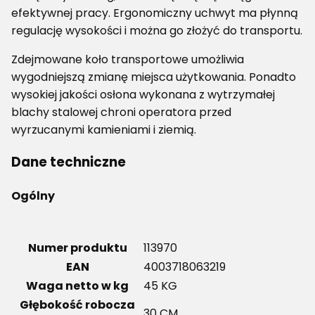
efektywnej pracy. Ergonomiczny uchwyt ma płynną
regulację wysokości i można go złożyć do transportu.
Zdejmowane koło transportowe umożliwia
wygodniejszą zmianę miejsca użytkowania. Ponadto
wysokiej jakości osłona wykonana z wytrzymałej
blachy stalowej chroni operatora przed
wyrzucanymi kamieniami i ziemią.
Dane techniczne
Ogólny
Numer produktu
113970
EAN
4003718063219
Waga netto w kg
45 KG
Głębokość robocza
30 CM