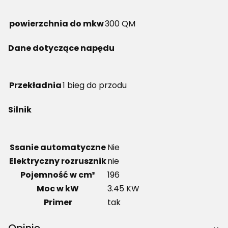
powierzchnia do mkw
300 QM
Dane dotyczące napędu
Przekładnia
1 bieg do przodu
Silnik
Ssanie automatyczne
Nie
Elektryczny rozrusznik
nie
Pojemność w cm³
196
Moc w kW
3.45 KW
Primer
tak
Opinie