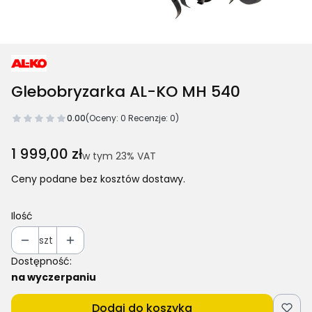
Glebobryzarka AL-KO MH 540
0.00
(Oceny: 0 Recenzje: 0)
Cena
1 999,00 zł
w tym 23% VAT
w tym
23%
VAT
Ceny podane bez kosztów dostawy.
Ilość
szt
Dostępność:
na wyczerpaniu
Dodaj do koszyka