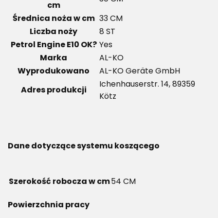
cm
Średnica noża w cm
33 CM
Liczba noży
8 ST
Petrol Engine E10 OK?
Yes
Marka
AL-KO
Wyprodukowano
AL-KO Geräte GmbH
Ichenhauserstr. 14, 89359
Adres produkcji
Kötz
Dane dotyczące systemu koszącego
Szerokość robocza w cm
54 CM
Powierzchnia pracy