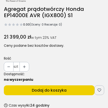
Agregat prądotwórczy Honda
EP14000E AVR (IGX800) S1
0.00
(Oceny: 0 Recenzje: 0)
Cena
21 399,00 zł
w tym 23% VAT
w tym
23%
VAT
Ceny podane bez kosztów dostawy.
Ilość
szt
Dostępność:
na wyczerpaniu
Dodaj do koszyka
Czas wysyłki:
24 godziny