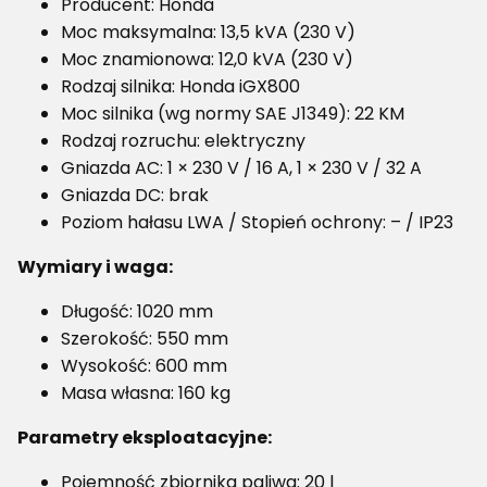
Producent: Honda
Moc maksymalna: 13,5 kVA (230 V)
Moc znamionowa: 12,0 kVA (230 V)
Rodzaj silnika: Honda iGX800
Moc silnika (wg normy SAE J1349): 22 KM
Rodzaj rozruchu: elektryczny
Gniazda AC: 1 × 230 V / 16 A, 1 × 230 V / 32 A
Gniazda DC: brak
Poziom hałasu LWA / Stopień ochrony: – / IP23
Wymiary i waga:
Długość: 1020 mm
Szerokość: 550 mm
Wysokość: 600 mm
Masa własna: 160 kg
Parametry eksploatacyjne:
Pojemność zbiornika paliwa: 20 l