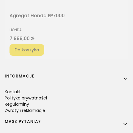
Agregat Honda EP7000
PRODUCENT
HONDA
Cena
7 999,00 zł
Do koszyka
Linki w stopce
INFORMACJE
Kontakt
Polityka prywatności
Regulaminy
Zwroty i reklamacje
MASZ PYTANIA?