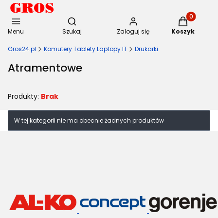
Otwórz wyszukiwarkę
Produkty w 
Menu
Szukaj
Zaloguj się
Koszyk
Gros24.pl
Komutery Tablety Laptopy IT
Drukarki
Atramentowe
Produkty:
Brak
Lista produktów
W tej kategorii nie ma obecnie żadnych produktów