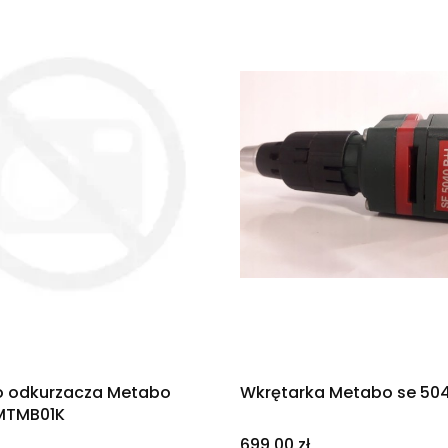
o odkurzacza Metabo
Wkrętarka Metabo se 50
MTMB01K
Cena
699,00 zł