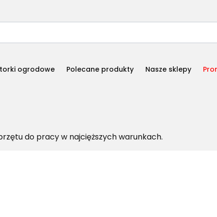
torki ogrodowe
Polecane produkty
Nasze sklepy
Pro
przętu do pracy w najcięższych warunkach.