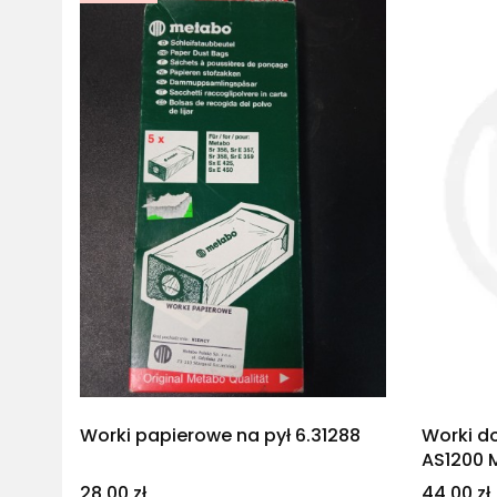
Worki papierowe na pył 6.31288
Worki d
AS1200 
Cena
Cena
28,00 zł
44,00 zł