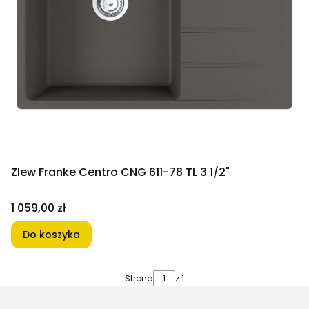
Zlew Franke Centro CNG 611-78 TL 3 1/2"
Cena
1 059,00 zł
Do koszyka
Strona
z 1