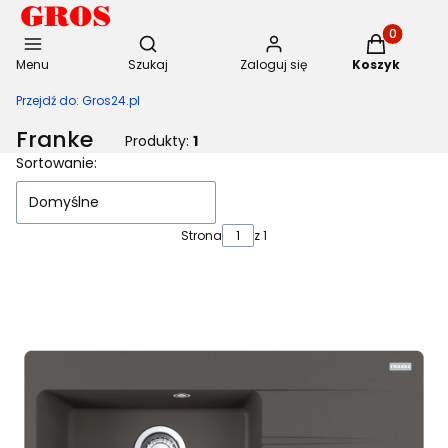
Otwórz wyszukiwarkę
Produkty w 
Menu
Szukaj
Zaloguj się
Koszyk
Przejdź do:
Gros24.pl
Franke
Produkty:
1
Lista produktów
Sortowanie:
Domyślne
Strona
z 1