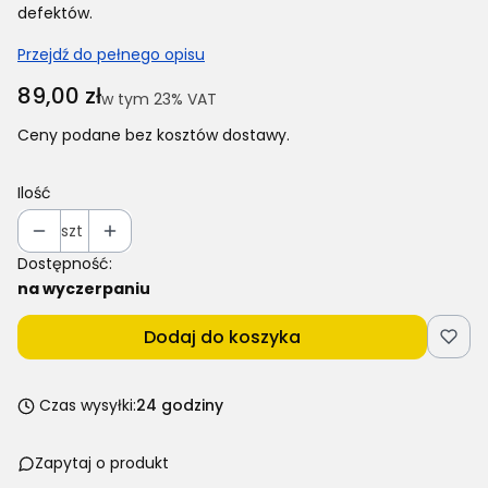
defektów.
Przejdź do pełnego opisu
Cena
89,00 zł
w tym 23% VAT
w tym
23%
VAT
Ceny podane bez kosztów dostawy.
Ilość
szt
Dostępność:
na wyczerpaniu
Dodaj do koszyka
Czas wysyłki:
24 godziny
Zapytaj o produkt