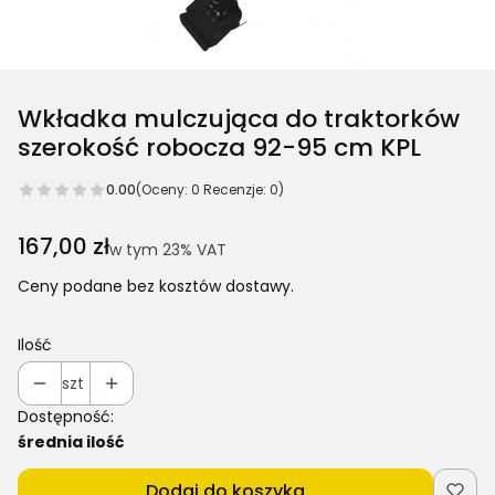
Wkładka mulczująca do traktorków
szerokość robocza 92-95 cm KPL
0.00
(Oceny: 0 Recenzje: 0)
Cena
167,00 zł
w tym 23% VAT
w tym
23%
VAT
Ceny podane bez kosztów dostawy.
Ilość
szt
Dostępność:
średnia ilość
Dodaj do koszyka