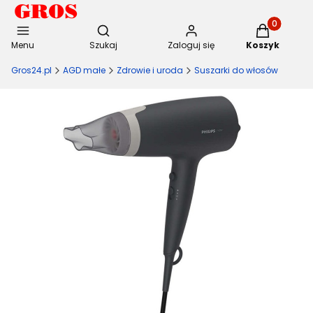
Otwórz wyszukiwarkę
Produkty w 
Menu
Szukaj
Zaloguj się
Koszyk
Gros24.pl
AGD małe
Zdrowie i uroda
Suszarki do włosów