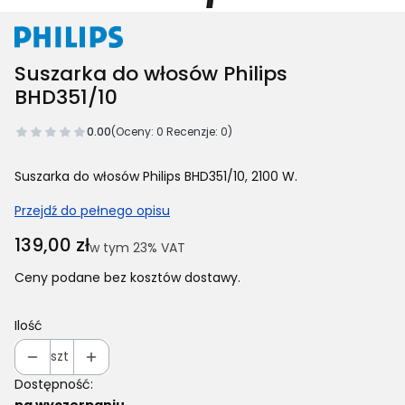
Suszarka do włosów Philips
BHD351/10
0.00
(Oceny: 0 Recenzje: 0)
Suszarka do włosów Philips BHD351/10, 2100 W.
Przejdź do pełnego opisu
Cena
139,00 zł
w tym 23% VAT
w tym
23%
VAT
Ceny podane bez kosztów dostawy.
Ilość
szt
Dostępność:
na wyczerpaniu