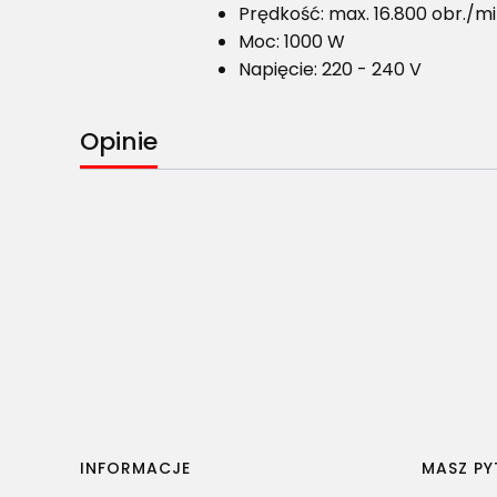
Prędkość: max. 16.800 obr./m
Moc: 1000 W
Napięcie: 220 - 240 V
Opinie
Linki w stopce
INFORMACJE
MASZ PY