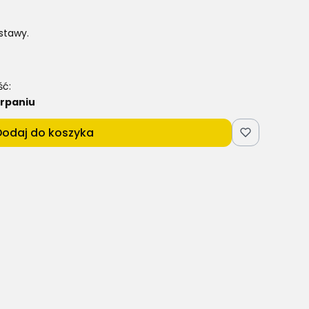
stawy.
ść:
rpaniu
Dodaj do koszyka