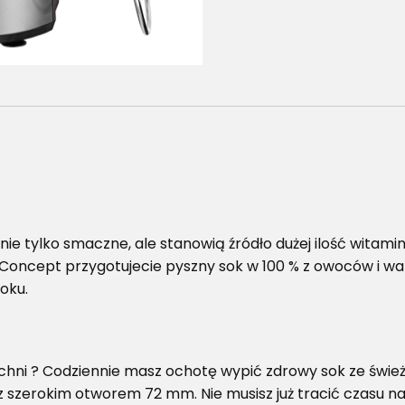
 nie tylko smaczne, ale stanowią źródło dużej ilość witami
 Concept przygotujecie pyszny sok w 100 % z owoców i w
oku.
kuchni ? Codziennie masz ochotę wypić zdrowy sok ze św
z szerokim otworem 72 mm. Nie musisz już tracić czasu n