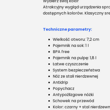
Wybierz swój kolor
Atrakcyjny wygląd urządzenia spra
dostępnych kolorów. Klasyczny sr
Techniczne parametry:
Wielkość otworu: 7,2 cm
Pojemnik na sok: 1 l
BPA free
Pojemnik na pulpę: 1,8 l
Łatwe czyszczenie
System bezpieczeństwa
Nóż ze stali nierdzewnej
Antidrip
Popychacz
Antypoźlizgowe nóżki
Schowek na przewód
Kolor: czarny + stal nierdzew