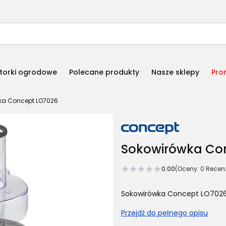
torki ogrodowe
Polecane produkty
Nasze sklepy
Pro
ka Concept LO7026
Sokowirówka Co
0.00
(Oceny: 0 Recenz
Sokowirówka Concept LO702
Przejdź do pełnego opisu