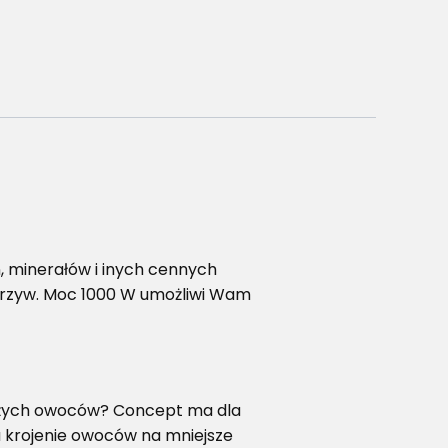
n, minerałów i inych cennych
arzyw. Moc 1000 W umożliwi Wam
ieżych owoców? Concept ma dla
a krojenie owoców na mniejsze