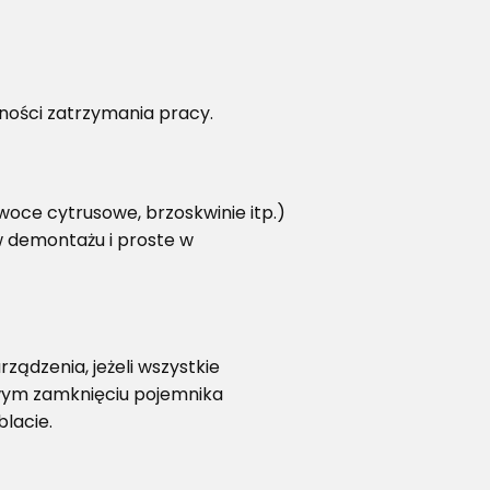
zności zatrzymania pracy.
oce cytrusowe, brzoskwinie itp.)
w demontażu i proste w
ądzenia, jeżeli wszystkie
wym zamknięciu pojemnika
blacie.