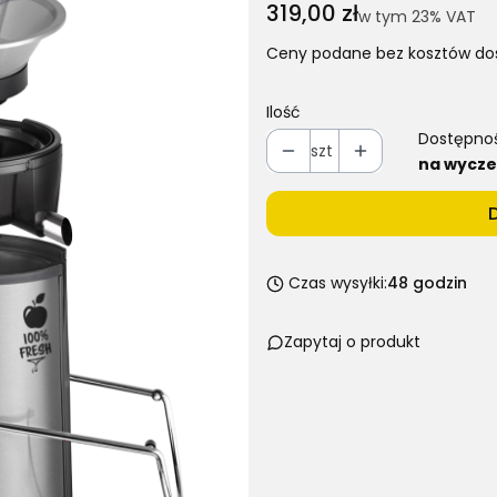
Cena
319,00 zł
w tym 23% VAT
w tym
23%
VAT
Ceny podane bez kosztów do
Ilość
Dostępno
szt
na wycze
Czas wysyłki:
48 godzin
Zapytaj o produkt