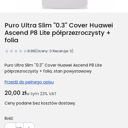
Puro Ultra Slim ''0.3'' Cover Huawei
Ascend P8 Lite półprzezroczysty +
folia
0.00
(Oceny: 0 Recenzje: 0)
Puro Ultra Slim ''0.3'' Cover Huawei Ascend P8 Lite
półprzezroczysty + folia, stan powystawowy
Przejdź do pełnego opisu
Cena
20,00 zł
w tym 23% VAT
w tym
23%
VAT
Ceny podane bez kosztów dostawy.
Ilość