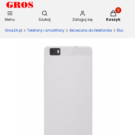
Otwórz wyszukiwarkę
Produkty w 
Menu
Szukaj
Zaloguj się
Koszyk
Gros24.pl
Telefony i smartfony
Akcesoria do telefonów
Etui