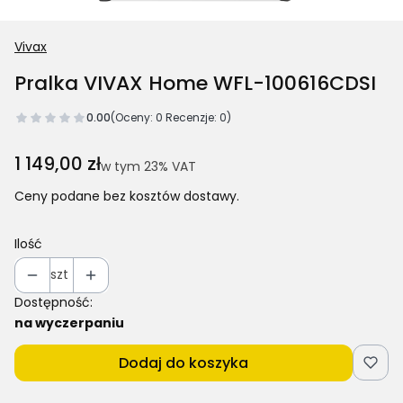
Vivax
Pralka VIVAX Home WFL-100616CDSI
0.00
(Oceny: 0 Recenzje: 0)
Cena
1 149,00 zł
w tym 23% VAT
w tym
23%
VAT
Ceny podane bez kosztów dostawy.
Ilość
szt
Dostępność:
na wyczerpaniu
Dodaj do koszyka