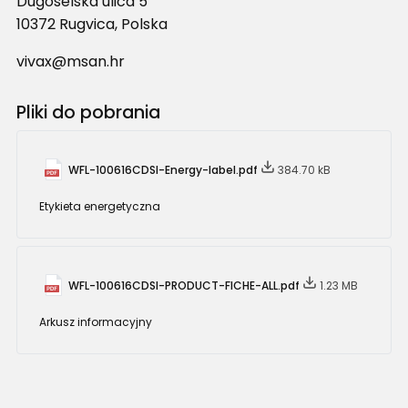
Dugoselska ulica 5
10372 Rugvica, Polska
vivax@msan.hr
Pliki do pobrania
WFL-100616CDSI-Energy-label.pdf
384.70 kB
Etykieta energetyczna
WFL-100616CDSI-PRODUCT-FICHE-ALL.pdf
1.23 MB
Arkusz informacyjny