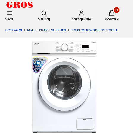
Otwórz wyszukiwarkę
Produkty w 
Menu
Szukaj
Zaloguj się
Koszyk
Gros24.pl
AGD
Pralki i suszarki
Pralki ładowane od frontu