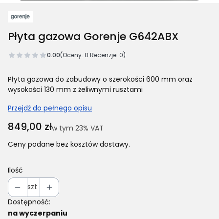
Płyta gazowa Gorenje G642ABX
0.00
(Oceny: 0 Recenzje: 0)
Płyta gazowa do zabudowy o szerokości 600 mm oraz
wysokości 130 mm z żeliwnymi rusztami
Przejdź do pełnego opisu
Cena
849,00 zł
w tym 23% VAT
w tym
23%
VAT
Ceny podane bez kosztów dostawy.
Ilość
szt
Dostępność:
na wyczerpaniu