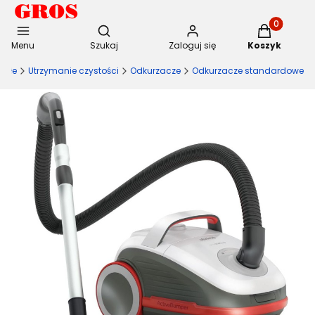
Otwórz wyszukiwarkę
Produkty w 
Menu
Szukaj
Zaloguj się
Koszyk
małe
Utrzymanie czystości
Odkurzacze
Odkurzacze standardowe