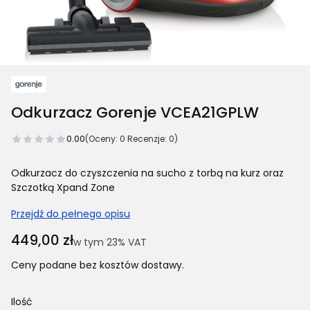
Odkurzacz Gorenje VCEA21GPLW
0.00
(Oceny: 0 Recenzje: 0)
Odkurzacz do czyszczenia na sucho z torbą na kurz oraz
Szczotką Xpand Zone
Przejdź do pełnego opisu
Cena
449,00 zł
w tym 23% VAT
w tym
23%
VAT
Ceny podane bez kosztów dostawy.
Ilość