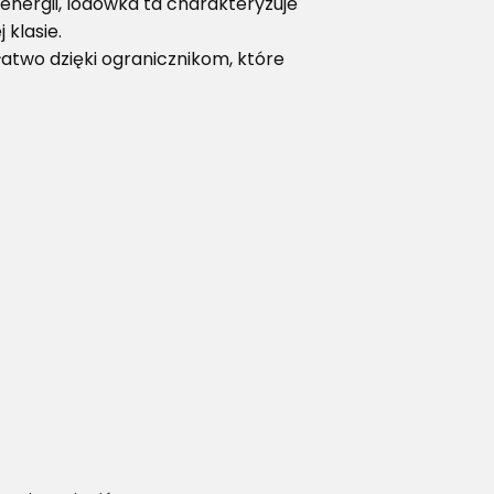
energii, lodówka ta charakteryzuje
 klasie.
atwo dzięki ogranicznikom, które