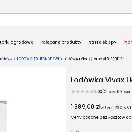
torki ogrodowe
Polecane produkty
Nasze sklepy
Pro
abudowy
LODÓWKI ZB JEDNODZWI
Lodówka Vivax Home VLB-190ELF+
Lodówka Vivax H
0.00
(Oceny: 0 Recenz
Cena
1 389,00 zł
w tym 23% VAT
w tym
23%
VAT
Ceny podane bez kosztów do