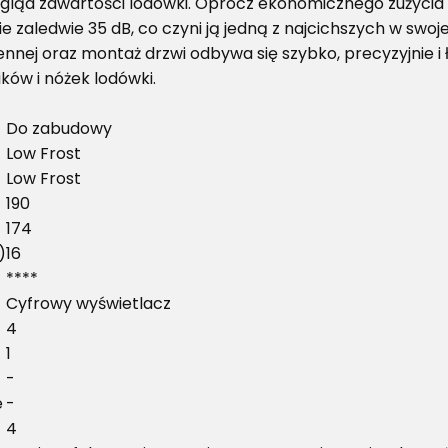
zegląd zawartości lodówki. Oprócz ekonomicznego zużycia 
 zaledwie 35 dB, co czyni ją jedną z najcichszych w swojej
nej oraz montaż drzwi odbywa się szybko, precyzyjnie i ł
ków i nóżek lodówki.
Do zabudowy
Low Frost
Low Frost
190
174
)
16
****
Cyfrowy wyświetlacz
4
1
-
e
-
4