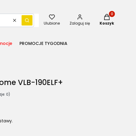
Produkty w kos
Wyczyść
Szukaj
Ulubione
Zaloguj się
Koszyk
mocje
PROMOCJE TYGODNIA
ome VLB-190ELF+
je: 0)
stawy.