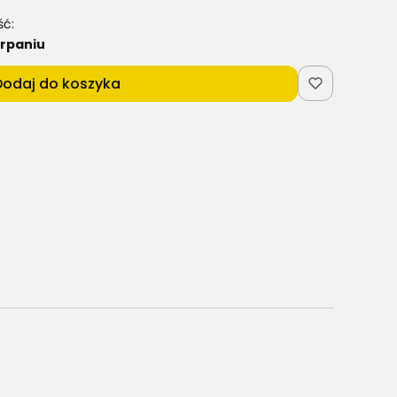
ść:
rpaniu
Dodaj do koszyka