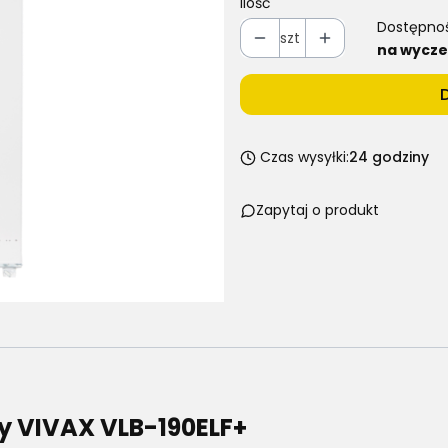
Ilość
Dostępno
szt
na wycze
Czas wysyłki:
24 godziny
Zapytaj o produkt
 VIVAX VLB-190ELF+