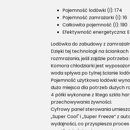
Pojemność lodówki (l): 174
Pojemność zamrażarki (l): 16
Całkowita pojemność (l): 190
Efektywność energetyczna: E
Lodówka do zabudowy z zamrażalnik
Dzięki tej technologii na ściankac
rozmrażania, jeśli zajdzie potrzeba
Komora chłodziarki jest wyposażo
woda spływa po tylnej ścianie lod
Pojemność użytkowa lodówki wynos
dużo miejsca dla potrzeb dużych ro
4 półki wykonane z litego szkła h
przechowywania żywności.
Cyfrowy panel sterowania umieszcz
„Super Cool" i „Super Freeze” z a
wydajności, co przyspiesza proces 