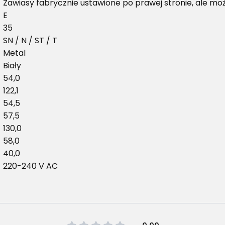
Zawiasy fabrycznie ustawione po prawej stronie, ale moż
E
35
SN / N / ST / T
Metal
Biały
54,0
122,1
54,5
57,5
130,0
58,0
40,0
220-240 V AC