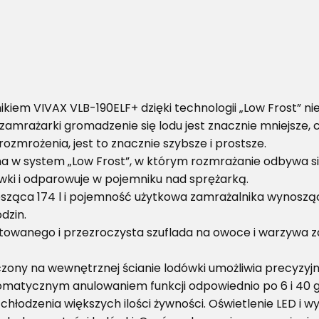
iem VIVAX VLB-190ELF+ dzięki technologii „Low Frost” n
h zamrażarki gromadzenie się lodu jest znacznie mniejsze,
 rozmrożenia, jest to znacznie szybsze i prostsze.
na w system „Low Frost”, w którym rozmrażanie odbywa si
ówki i odparowuje w pojemniku nad sprężarką.
ząca 174 l i pojemność użytkowa zamrażalnika wynosząc
dzin.
artowanego i przezroczysta szuflada na owoce i warzywa z
ony na wewnętrznej ścianie lodówki umożliwia precyzyjn
utomatycznym anulowaniem funkcji odpowiednio po 6 i 40 g
chłodzenia większych ilości żywności. Oświetlenie LED i 