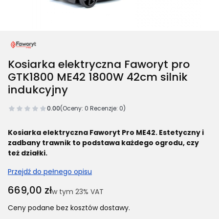
Kosiarka elektryczna Faworyt pro
GTK1800 ME42 1800W 42cm silnik
indukcyjny
0.00
(Oceny: 0 Recenzje: 0)
Kosiarka elektryczna Faworyt Pro ME42. Estetyczny i
zadbany trawnik to podstawa każdego ogrodu, czy
też działki.
Przejdź do pełnego opisu
Cena
669,00 zł
w tym 23% VAT
w tym
23%
VAT
Ceny podane bez kosztów dostawy.