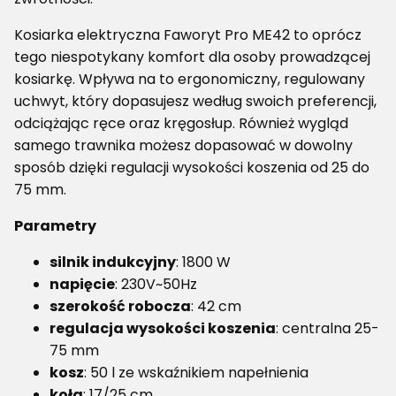
Kosiarka elektryczna Faworyt Pro ME42 to oprócz
tego niespotykany komfort dla osoby prowadzącej
kosiarkę. Wpływa na to ergonomiczny, regulowany
uchwyt, który dopasujesz według swoich preferencji,
odciążając ręce oraz kręgosłup. Również wygląd
samego trawnika możesz dopasować w dowolny
sposób dzięki regulacji wysokości koszenia od 25 do
75 mm.
Parametry
silnik indukcyjny
: 1800 W
napięcie
: 230V~50Hz
szerokość robocza
: 42 cm
regulacja wysokości koszenia
: centralna 25-
75 mm
kosz
: 50 l ze wskaźnikiem napełnienia
koła
: 17/25 cm