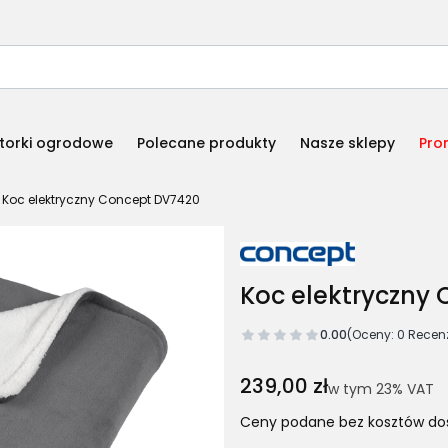
torki ogrodowe
Polecane produkty
Nasze sklepy
Pro
Koc elektryczny Concept DV7420
Koc elektryczny
0.00
(Oceny: 0 Recenz
Cena
239,00 zł
w tym 23% VAT
w tym
23%
VAT
Ceny podane bez kosztów do