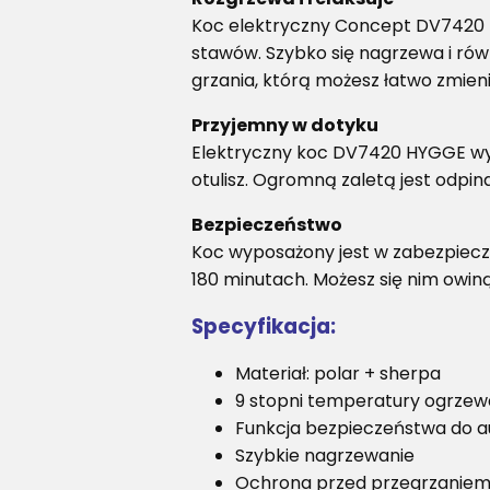
Koc elektryczny Concept DV7420 nie
stawów. Szybko się nagrzewa i rów
grzania, którą możesz łatwo zmieni
Przyjemny w dotyku
Elektryczny koc DV7420 HYGGE wyko
otulisz. Ogromną zaletą jest odpina
Bezpieczeństwo
Koc wyposażony jest w zabezpiec
180 minutach. Możesz się nim owin
Specyfikacja:
Materiał: polar + sherpa
9 stopni temperatury ogrzew
Funkcja bezpieczeństwa do 
Szybkie nagrzewanie
Ochrona przed przegrzanie