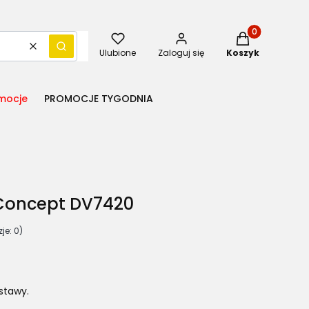
Produkty w kos
Wyczyść
Szukaj
Ulubione
Zaloguj się
Koszyk
mocje
PROMOCJE TYGODNIA
 Concept DV7420
je: 0)
stawy.