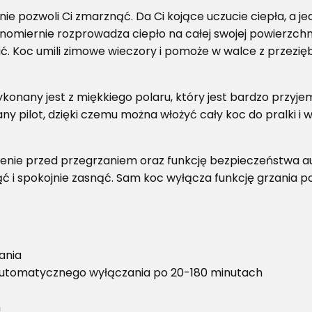
 pozwoli Ci zmarznąć. Da Ci kojące uczucie ciepła, a jed
nomiernie rozprowadza ciepło na całej swojej powierzchn
ć. Koc umili zimowe wieczory i pomoże w walce z przezięb
nany jest z miękkiego polaru, który jest bardzo przyjem
ny pilot, dzięki czemu można włożyć cały koc do pralki i 
zenie przed przegrzaniem oraz funkcję bezpieczeństwa 
ąć i spokojnie zasnąć. Sam koc wyłącza funkcję grzania 
ania
automatycznego wyłączania po 20-180 minutach
m