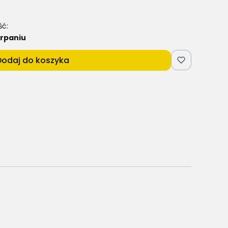
ść:
rpaniu
Dodaj do koszyka