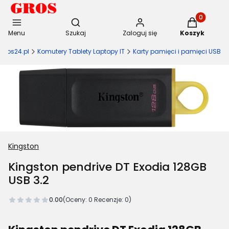
Otwórz wyszukiwarkę
Produkty w 
Menu
Szukaj
Zaloguj się
Koszyk
Gros24.pl
Komutery Tablety Laptopy IT
Karty pamięci i pamięci USB
Kingston
Kingston pendrive DT Exodia 128GB
USB 3.2
0.00
(Oceny: 0 Recenzje: 0)