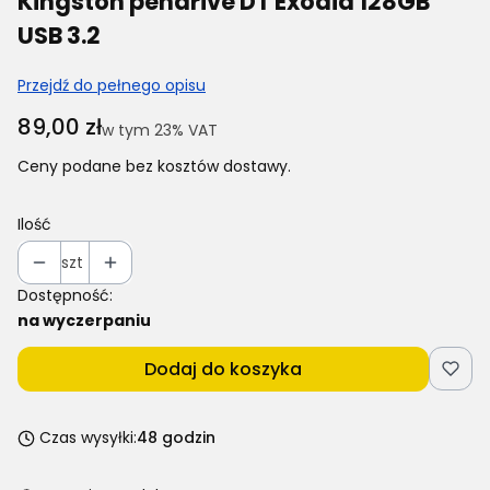
Kingston pendrive DT Exodia 128GB
USB 3.2
Przejdź do pełnego opisu
Cena
89,00 zł
w tym 23% VAT
w tym
23%
VAT
Ceny podane bez kosztów dostawy.
Ilość
szt
Dostępność:
na wyczerpaniu
Dodaj do koszyka
Czas wysyłki:
48 godzin