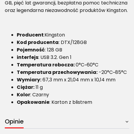
GB, pięć lat gwarancji, bezpłatna pomoc techniczna
oraz legendarna niezawodność produktów Kingston.
Producent
:Kingston
Kod producenta
: DTX/128GB
Pojemność
: 128 GB
interfejs
: USB 3.2. Gen 1
Temperatura robocza:
0°C~60°C
Temperatura przechowywania:
-20°C~85°C
Wymiary:
67,3 mm x 21,04 mm x 10,14 mm
Ciężar:
11 g
Kolor
: Czarny
Opakowanie
: Karton z blistrem
Opinie