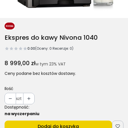
Ekspres do kawy Nivona 1040
0.00
(Oceny: 0 Recenzje: 0)
Cena
8 999,00 zł
w tym 23% VAT
w tym
23%
VAT
Ceny podane bez kosztów dostawy.
Ilość
szt
Dostępność:
na wyczerpaniu
Dodaj do koszyka