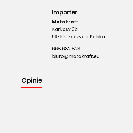
Importer
Motokraft
Karkosy 3b
99-100 Łęczyca, Polska
668 682 823
biuro@motokraft.eu
Opinie