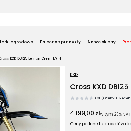
torki ogrodowe
Polecane produkty
Nasze sklepy
Pro
Cross KXD DB125 Lemon Green 17/14
KXD
Cross KXD DB125
0.00
(Oceny: 0 Recenz
Cena
4 199,00 zł
w tym 23% VAT
w tym
23%
VAT
Ceny podane bez kosztów do