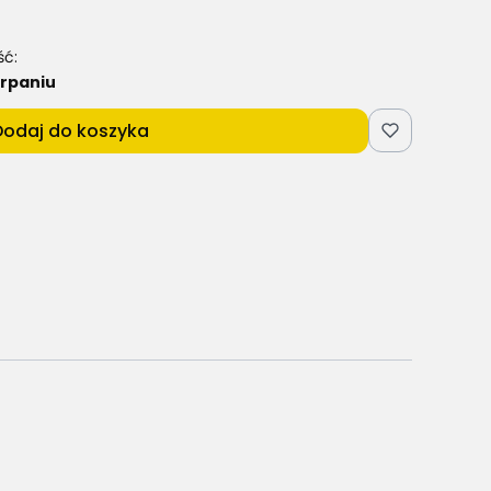
ść:
rpaniu
Dodaj do koszyka