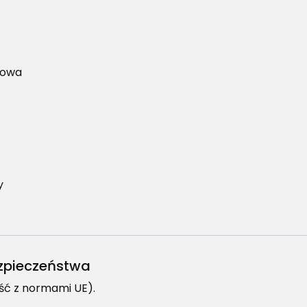
gowa
y
bezpieczeństwa
ść z normami UE).