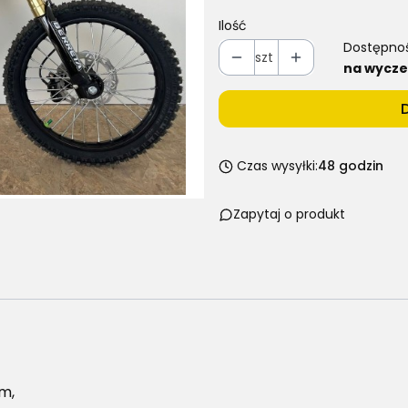
Ilość
Dostępno
szt
na wycze
Czas wysyłki:
48 godzin
Zapytaj o produkt
em,