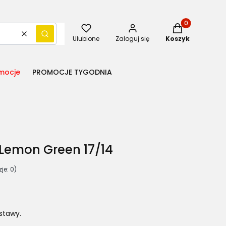
Produkty w kos
Wyczyść
Szukaj
Ulubione
Zaloguj się
Koszyk
mocje
PROMOCJE TYGODNIA
 Lemon Green 17/14
je: 0)
stawy.