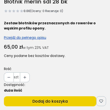
Błotnik merlin sdl 28 bk
0.00
(Oceny: 0 Recenzje: 0)
Zestaw błotników przeznaczonych do rowerów o
wąskim profilu opony.
Przejdź do pełnego opisu
Cena
65,00 zł
w tym 23% VAT
w tym
23%
VAT
Ceny podane bez kosztów dostawy.
Ilość
szt
Dostępność:
duża ilość
Dodaj do koszyka