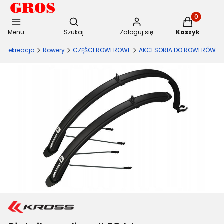
Otwórz wyszukiwarkę
Produkty w 
Menu
Szukaj
Zaloguj się
Koszyk
t i rekreacja
Rowery
CZĘŚCI ROWEROWE
AKCESORIA DO ROWERÓW